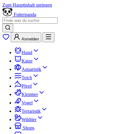
Zum Hauptinhalt springen
Futterpanda
Anmelden
Hund
Katze
Aquaristik
Teich
Pferd
Kleintier
Vogel
Terraristik
Wildtier
Shops