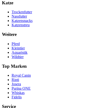
Katze
Trockenfutter
Nassfutter
Katzensnacks
Katzenstreu
Weitere
Pferd
Kleintier
Aquaristik
Wildtier
Top Marken
Royal Canin
Rinti
Josera
Purina ONE
Whiskas
Fidelis
Service