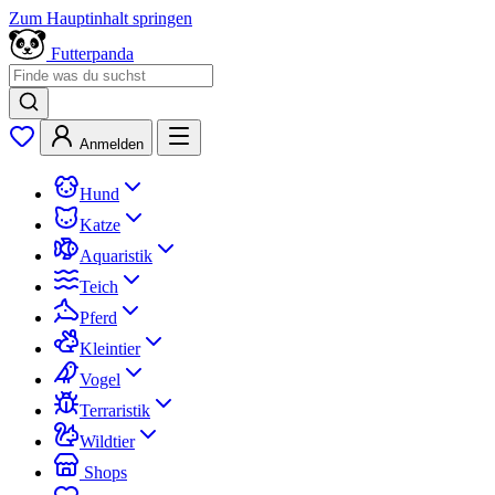
Zum Hauptinhalt springen
Futterpanda
Anmelden
Hund
Katze
Aquaristik
Teich
Pferd
Kleintier
Vogel
Terraristik
Wildtier
Shops