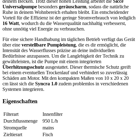
deinem Becken. Trotz dieser hohen Leistung arbeitet die
Sicce
Universalpumpe
besonders
geräuscharm
, sodass die natürliche
Ruhe in deinem Wohnbereich erhalten bleibt. Ein entscheidender
Vorteil für die Effizienz ist der geringe Stromverbrauch von lediglich
16 Watt
, wodurch du die Wasserqualität nachhaltig verbesserst,
ohne unnötig viel Energie zu verbrauchen.
Für eine sichere Handhabung im täglichen Betrieb verfügt das Gerät
über eine
verstellbare Pumpleistung
, die es dir ermöglicht, die
Intensität des Wasserflusses präzise an deine individuellen
Bedürfnisse anzupassen. Um die Langlebigkeit der Technik zu
gewährleisten, ist die Pumpe mit einem integrierten
Überhitzungsschutz
ausgestattet. Dieser thermische Schutz greift
bei einem eventuellen Trockenlauf und verhindert so zuverlässig
Schäden am Motor. Mit den kompakten Maßen von 10 x 20 x 20
cm lässt sich die
Syncra 1.0
zudem problemlos in verschiedenen
Systemen integrieren.
Eigenschaften
Filterart
Innenfilter
Durchflussmenge
950
L/h
Stromquelle
mains
Zieltierart
Fisch