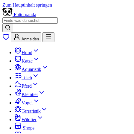
Zum Hauptinhalt springen
Futterpanda
Anmelden
Hund
Katze
Aquaristik
Teich
Pferd
Kleintier
Vogel
Terraristik
Wildtier
Shops