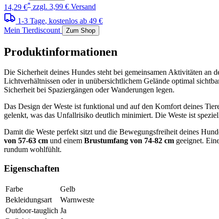
*
14,29 €
zzgl. 3,99 € Versand
1-3 Tage
, kostenlos ab 49 €
Mein Tierdiscount
Zum Shop
Produktinformationen
Die Sicherheit deines Hundes steht bei gemeinsamen Aktivitäten an der 
Lichtverhältnissen oder in unübersichtlichem Gelände optimal sichtbar
Sicherheit bei Spaziergängen oder Wanderungen legen.
Das Design der Weste ist funktional und auf den Komfort deines Tie
gelenkt, was das Unfallrisiko deutlich minimiert. Die Weste ist spezie
Damit die Weste perfekt sitzt und die Bewegungsfreiheit deines Hunde
von 57-63 cm
und einem
Brustumfang von 74-82 cm
geeignet. Ein
rundum wohlfühlt.
Eigenschaften
Farbe
Gelb
Bekleidungsart
Warnweste
Outdoor-tauglich
Ja