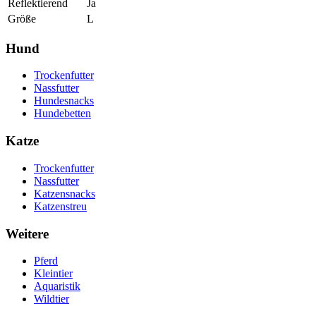
Reflektierend
Ja
Größe
L
Hund
Trockenfutter
Nassfutter
Hundesnacks
Hundebetten
Katze
Trockenfutter
Nassfutter
Katzensnacks
Katzenstreu
Weitere
Pferd
Kleintier
Aquaristik
Wildtier