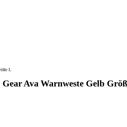
röße L
ty Gear Ava Warnweste Gelb Grö