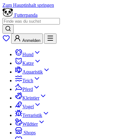
Zum Hauptinhalt springen
Futterpanda
Anmelden
Hund
Katze
Aquaristik
Teich
Pferd
Kleintier
Vogel
Terraristik
Wildtier
Shops