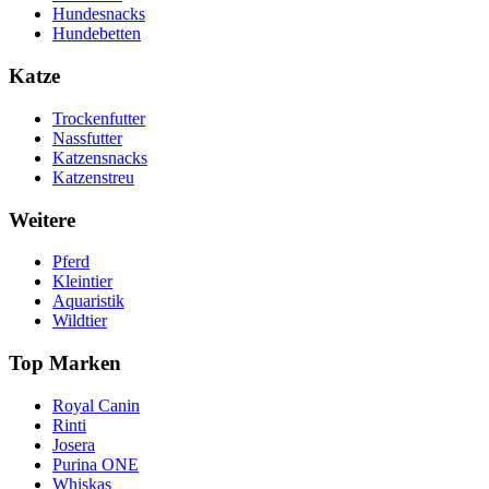
Hundesnacks
Hundebetten
Katze
Trockenfutter
Nassfutter
Katzensnacks
Katzenstreu
Weitere
Pferd
Kleintier
Aquaristik
Wildtier
Top Marken
Royal Canin
Rinti
Josera
Purina ONE
Whiskas