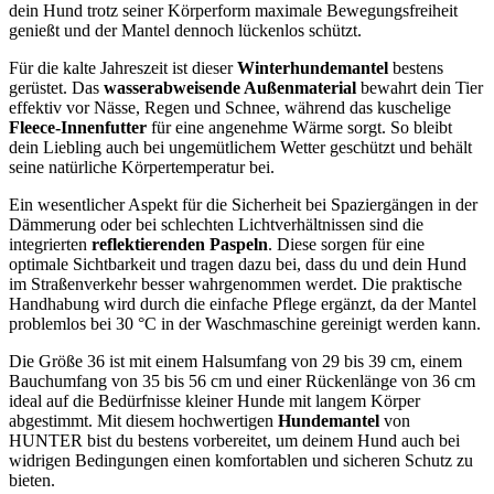
dein Hund trotz seiner Körperform maximale Bewegungsfreiheit
genießt und der Mantel dennoch lückenlos schützt.
Für die kalte Jahreszeit ist dieser
Winterhundemantel
bestens
gerüstet. Das
wasserabweisende Außenmaterial
bewahrt dein Tier
effektiv vor Nässe, Regen und Schnee, während das kuschelige
Fleece-Innenfutter
für eine angenehme Wärme sorgt. So bleibt
dein Liebling auch bei ungemütlichem Wetter geschützt und behält
seine natürliche Körpertemperatur bei.
Ein wesentlicher Aspekt für die Sicherheit bei Spaziergängen in der
Dämmerung oder bei schlechten Lichtverhältnissen sind die
integrierten
reflektierenden Paspeln
. Diese sorgen für eine
optimale Sichtbarkeit und tragen dazu bei, dass du und dein Hund
im Straßenverkehr besser wahrgenommen werdet. Die praktische
Handhabung wird durch die einfache Pflege ergänzt, da der Mantel
problemlos bei 30 °C in der Waschmaschine gereinigt werden kann.
Die Größe 36 ist mit einem Halsumfang von 29 bis 39 cm, einem
Bauchumfang von 35 bis 56 cm und einer Rückenlänge von 36 cm
ideal auf die Bedürfnisse kleiner Hunde mit langem Körper
abgestimmt. Mit diesem hochwertigen
Hundemantel
von
HUNTER bist du bestens vorbereitet, um deinem Hund auch bei
widrigen Bedingungen einen komfortablen und sicheren Schutz zu
bieten.