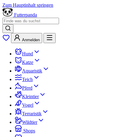
Zum Hauptinhalt springen
Futterpanda
Anmelden
Hund
Katze
Aquaristik
Teich
Pferd
Kleintier
Vogel
Terraristik
Wildtier
Shops