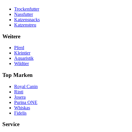
Trockenfutter
Nassfutter
Katzensnacks
Katzenstreu
Weitere
Pferd
Kleintier
Aquaristik
Wildtier
Top Marken
Royal Canin
Rinti
Josera
Purina ONE
Whiskas
Fidelis
Service