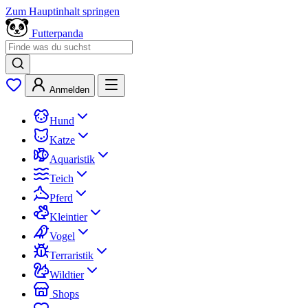
Zum Hauptinhalt springen
Futterpanda
Anmelden
Hund
Katze
Aquaristik
Teich
Pferd
Kleintier
Vogel
Terraristik
Wildtier
Shops