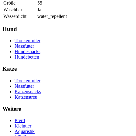
Größe
55
Waschbar
Ja
Wasserdicht
water_repellent
Hund
Trockenfutter
Nassfutter
Hundesnacks
Hundebetten
Katze
Trockenfutter
Nassfutter
Katzensnacks
Katzenstreu
Weitere
Pferd
Kleintier
Aquaristik