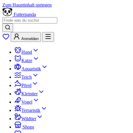
Zum Hauptinhalt springen
Futterpanda
Anmelden
Hund
Katze
Aquaristik
Teich
Pferd
Kleintier
Vogel
Terraristik
Wildtier
Shops