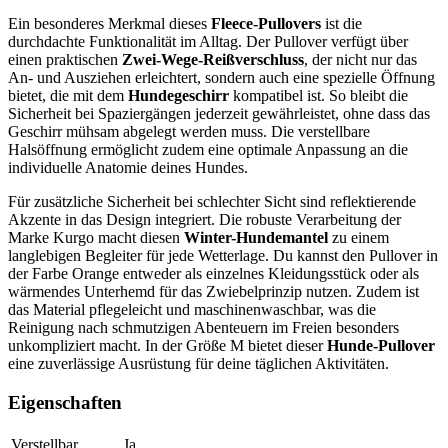
Ein besonderes Merkmal dieses
Fleece-Pullovers
ist die
durchdachte Funktionalität im Alltag. Der Pullover verfügt über
einen praktischen
Zwei-Wege-Reißverschluss
, der nicht nur das
An- und Ausziehen erleichtert, sondern auch eine spezielle Öffnung
bietet, die mit dem
Hundegeschirr
kompatibel ist. So bleibt die
Sicherheit bei Spaziergängen jederzeit gewährleistet, ohne dass das
Geschirr mühsam abgelegt werden muss. Die verstellbare
Halsöffnung ermöglicht zudem eine optimale Anpassung an die
individuelle Anatomie deines Hundes.
Für zusätzliche Sicherheit bei schlechter Sicht sind reflektierende
Akzente in das Design integriert. Die robuste Verarbeitung der
Marke Kurgo macht diesen
Winter-Hundemantel
zu einem
langlebigen Begleiter für jede Wetterlage. Du kannst den Pullover in
der Farbe Orange entweder als einzelnes Kleidungsstück oder als
wärmendes Unterhemd für das Zwiebelprinzip nutzen. Zudem ist
das Material pflegeleicht und maschinenwaschbar, was die
Reinigung nach schmutzigen Abenteuern im Freien besonders
unkompliziert macht. In der Größe M bietet dieser
Hunde-Pullover
eine zuverlässige Ausrüstung für deine täglichen Aktivitäten.
Eigenschaften
Verstellbar
Ja