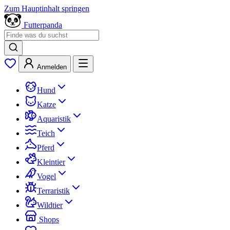
Zum Hauptinhalt springen
Futterpanda
Anmelden
Hund
Katze
Aquaristik
Teich
Pferd
Kleintier
Vogel
Terraristik
Wildtier
Shops