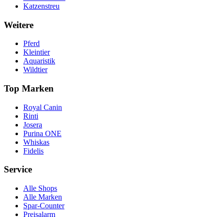
Katzenstreu
Weitere
Pferd
Kleintier
Aquaristik
Wildtier
Top Marken
Royal Canin
Rinti
Josera
Purina ONE
Whiskas
Fidelis
Service
Alle Shops
Alle Marken
Spar-Counter
Preisalarm