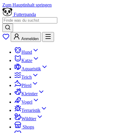
Zum Hauptinhalt springen
Futterpanda
Anmelden
Hund
Katze
Aquaristik
Teich
Pferd
Kleintier
Vogel
Terraristik
Wildtier
Shops