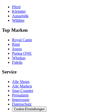
Pferd
Kleintier
Aquaristik
Wildtier
Top Marken
Royal Canin
Rinti
Josera
Purina ONE
Whiskas
Fidelis
Service
Alle Shops
Alle Marken
Spar-Counter
Preisalarm
Impressum
Datenschutz
Cookie-Einstellungen