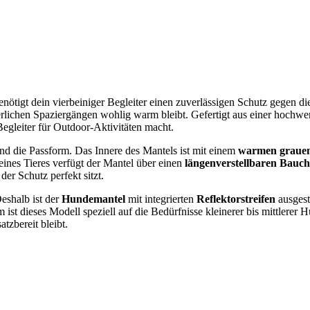
enötigt dein vierbeiniger Begleiter einen zuverlässigen Schutz gegen d
erlichen Spaziergängen wohlig warm bleibt. Gefertigt aus einer hochwe
egleiter für Outdoor-Aktivitäten macht.
 die Passform. Das Innere des Mantels ist mit einem
warmen grauen 
eines Tieres verfügt der Mantel über einen
längenverstellbaren Bauc
der Schutz perfekt sitzt.
Deshalb ist der
Hundemantel
mit integrierten
Reflektorstreifen
ausgest
ist dieses Modell speziell auf die Bedürfnisse kleinerer bis mittlerer
tzbereit bleibt.