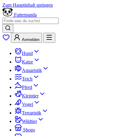
Zum Hauptinhalt springen
Futterpanda
Anmelden
Hund
Katze
Aquaristik
Teich
Pferd
Kleintier
Vogel
Terraristik
Wildtier
Shops