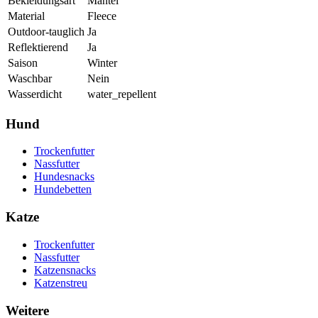
Bekleidungsart
Mantel
Material
Fleece
Outdoor-tauglich
Ja
Reflektierend
Ja
Saison
Winter
Waschbar
Nein
Wasserdicht
water_repellent
Hund
Trockenfutter
Nassfutter
Hundesnacks
Hundebetten
Katze
Trockenfutter
Nassfutter
Katzensnacks
Katzenstreu
Weitere