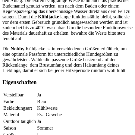
den Alltag. Die extrem saugfähige Weste kann auch als praktischer
Bademantel genutzt werden, um nach dem Baden oder einem
Regenspaziergang das überschüssige Wasser direkt aus dem Fell zu
saugen. Damit die
Kühljacke
lange funktionsfähig bleibt, sollte sie
vor dem ersten Gebrauch gründlich ausgewaschen werden und ist
zudem bei bis zu 40°C waschbar. Um die besondere Funktionsweise
des Materials dauerhaft zu erhalten, bewahre die Weste bitte stets
feucht auf.
Die
Nobby
Kühljacke ist in verschiedenen Größen erhältlich, um
eine optimale Passform für unterschiedliche Hundegrößen zu
gewährleisten. Wähle die passende Größe basierend auf der
Rückenlänge, dem Brustumfang und dem Halsumfang deines
Lieblings, damit er sich bei jeder Hitzeperiode rundum wohlfühlt.
Eigenschaften
Verstellbar
Ja
Farbe
Blau
Bekleidungsart
Kühlweste
Material
Eva Gewebe
Outdoor-tauglich
Ja
Saison
Sommer
Größe
L