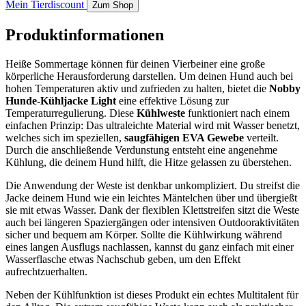
Mein Tierdiscount
Zum Shop
Produktinformationen
Heiße Sommertage können für deinen Vierbeiner eine große
körperliche Herausforderung darstellen. Um deinen Hund auch bei
hohen Temperaturen aktiv und zufrieden zu halten, bietet die
Nobby
Hunde-Kühljacke Light
eine effektive Lösung zur
Temperaturregulierung. Diese
Kühlweste
funktioniert nach einem
einfachen Prinzip: Das ultraleichte Material wird mit Wasser benetzt,
welches sich im speziellen,
saugfähigen EVA Gewebe
verteilt.
Durch die anschließende Verdunstung entsteht eine angenehme
Kühlung, die deinem Hund hilft, die Hitze gelassen zu überstehen.
Die Anwendung der Weste ist denkbar unkompliziert. Du streifst die
Jacke deinem Hund wie ein leichtes Mäntelchen über und übergießt
sie mit etwas Wasser. Dank der flexiblen Klettstreifen sitzt die Weste
auch bei längeren Spaziergängen oder intensiven Outdooraktivitäten
sicher und bequem am Körper. Sollte die Kühlwirkung während
eines langen Ausflugs nachlassen, kannst du ganz einfach mit einer
Wasserflasche etwas Nachschub geben, um den Effekt
aufrechtzuerhalten.
Neben der Kühlfunktion ist dieses Produkt ein echtes Multitalent für