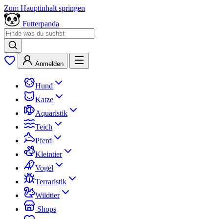
Zum Hauptinhalt springen
Futterpanda
Anmelden
Hund
Katze
Aquaristik
Teich
Pferd
Kleintier
Vogel
Terraristik
Wildtier
Shops