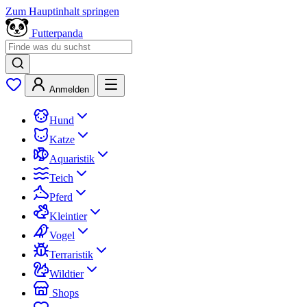
Zum Hauptinhalt springen
Futterpanda
Anmelden
Hund
Katze
Aquaristik
Teich
Pferd
Kleintier
Vogel
Terraristik
Wildtier
Shops