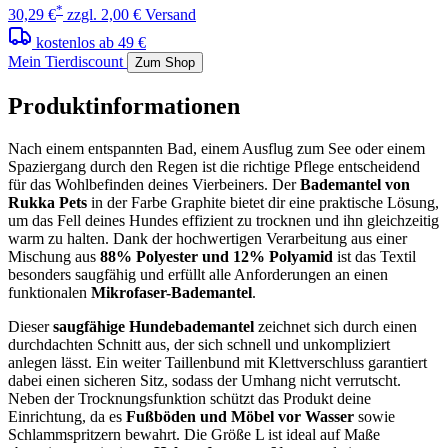
*
30,29 €
zzgl. 2,00 € Versand
kostenlos ab 49 €
Mein Tierdiscount
Zum Shop
Produktinformationen
Nach einem entspannten Bad, einem Ausflug zum See oder einem
Spaziergang durch den Regen ist die richtige Pflege entscheidend
für das Wohlbefinden deines Vierbeiners. Der
Bademantel von
Rukka Pets
in der Farbe Graphite bietet dir eine praktische Lösung,
um das Fell deines Hundes effizient zu trocknen und ihn gleichzeitig
warm zu halten. Dank der hochwertigen Verarbeitung aus einer
Mischung aus
88% Polyester und 12% Polyamid
ist das Textil
besonders saugfähig und erfüllt alle Anforderungen an einen
funktionalen
Mikrofaser-Bademantel
.
Dieser
saugfähige Hundebademantel
zeichnet sich durch einen
durchdachten Schnitt aus, der sich schnell und unkompliziert
anlegen lässt. Ein weiter Taillenbund mit Klettverschluss garantiert
dabei einen sicheren Sitz, sodass der Umhang nicht verrutscht.
Neben der Trocknungsfunktion schützt das Produkt deine
Einrichtung, da es
Fußböden und Möbel vor Wasser
sowie
Schlammspritzern bewahrt. Die Größe L ist ideal auf Maße