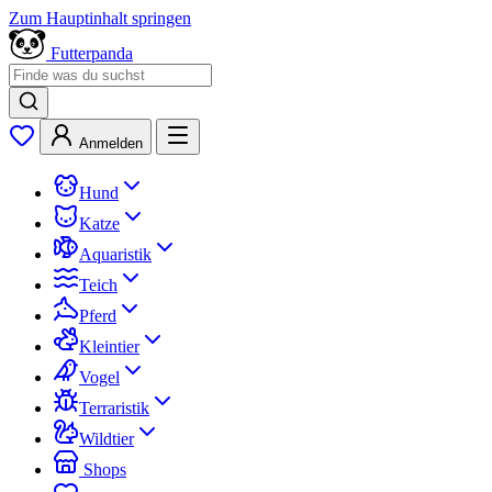
Zum Hauptinhalt springen
Futterpanda
Anmelden
Hund
Katze
Aquaristik
Teich
Pferd
Kleintier
Vogel
Terraristik
Wildtier
Shops