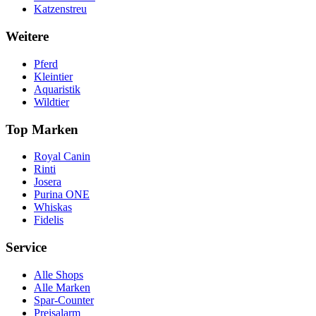
Katzenstreu
Weitere
Pferd
Kleintier
Aquaristik
Wildtier
Top Marken
Royal Canin
Rinti
Josera
Purina ONE
Whiskas
Fidelis
Service
Alle Shops
Alle Marken
Spar-Counter
Preisalarm