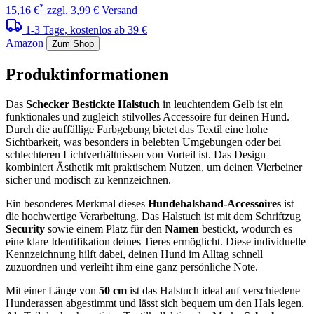
*
15,16 €
zzgl. 3,99 € Versand
1-3 Tage
, kostenlos ab 39 €
Amazon
Zum Shop
Produktinformationen
Das
Schecker Bestickte Halstuch
in leuchtendem Gelb ist ein
funktionales und zugleich stilvolles Accessoire für deinen Hund.
Durch die auffällige Farbgebung bietet das Textil eine hohe
Sichtbarkeit, was besonders in belebten Umgebungen oder bei
schlechteren Lichtverhältnissen von Vorteil ist. Das Design
kombiniert Ästhetik mit praktischem Nutzen, um deinen Vierbeiner
sicher und modisch zu kennzeichnen.
Ein besonderes Merkmal dieses
Hundehalsband-Accessoires
ist
die hochwertige Verarbeitung. Das Halstuch ist mit dem Schriftzug
Security
sowie einem Platz für den
Namen
bestickt, wodurch es
eine klare Identifikation deines Tieres ermöglicht. Diese individuelle
Kennzeichnung hilft dabei, deinen Hund im Alltag schnell
zuzuordnen und verleiht ihm eine ganz persönliche Note.
Mit einer Länge von
50 cm
ist das Halstuch ideal auf verschiedene
Hunderassen abgestimmt und lässt sich bequem um den Hals legen.