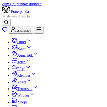
Zum Hauptinhalt springen
Futterpanda
Anmelden
Hund
Katze
Aquaristik
Teich
Pferd
Kleintier
Vogel
Terraristik
Wildtier
Shops