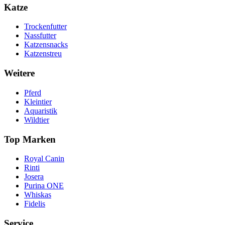
Katze
Trockenfutter
Nassfutter
Katzensnacks
Katzenstreu
Weitere
Pferd
Kleintier
Aquaristik
Wildtier
Top Marken
Royal Canin
Rinti
Josera
Purina ONE
Whiskas
Fidelis
Service