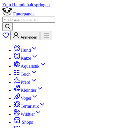
Zum Hauptinhalt springen
Futterpanda
Anmelden
Hund
Katze
Aquaristik
Teich
Pferd
Kleintier
Vogel
Terraristik
Wildtier
Shops