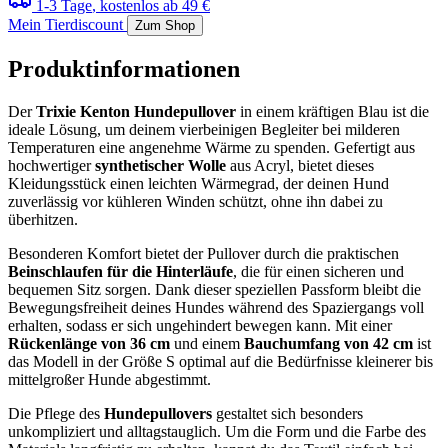
1-3 Tage
, kostenlos ab 49 €
Mein Tierdiscount
Zum Shop
Produktinformationen
Der
Trixie Kenton Hundepullover
in einem kräftigen Blau ist die
ideale Lösung, um deinem vierbeinigen Begleiter bei milderen
Temperaturen eine angenehme Wärme zu spenden. Gefertigt aus
hochwertiger
synthetischer Wolle
aus Acryl, bietet dieses
Kleidungsstück einen leichten Wärmegrad, der deinen Hund
zuverlässig vor kühleren Winden schützt, ohne ihn dabei zu
überhitzen.
Besonderen Komfort bietet der Pullover durch die praktischen
Beinschlaufen für die Hinterläufe
, die für einen sicheren und
bequemen Sitz sorgen. Dank dieser speziellen Passform bleibt die
Bewegungsfreiheit deines Hundes während des Spaziergangs voll
erhalten, sodass er sich ungehindert bewegen kann. Mit einer
Rückenlänge von 36 cm
und einem
Bauchumfang von 42 cm
ist
das Modell in der Größe S optimal auf die Bedürfnisse kleinerer bis
mittelgroßer Hunde abgestimmt.
Die Pflege des
Hundepullovers
gestaltet sich besonders
unkompliziert und alltagstauglich. Um die Form und die Farbe des