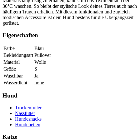
Materials langfristig zu erhalten, kannst du das Textil einfach bei
30°C waschen. So bleibt der stylische Look deines Tieres auch nach
häufigem Tragen erhalten. Mit diesem funktionalen und zugleich
modischen Accessoire ist dein Hund bestens für die Übergangszeit
gerüstet.
Eigenschaften
Farbe
Blau
Bekleidungsart
Pullover
Material
Wolle
Größe
S
Waschbar
Ja
Wasserdicht
none
Hund
Trockenfutter
Nassfutter
Hundesnacks
Hundebetten
Katze