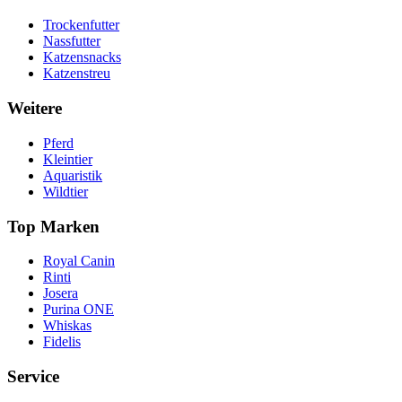
Trockenfutter
Nassfutter
Katzensnacks
Katzenstreu
Weitere
Pferd
Kleintier
Aquaristik
Wildtier
Top Marken
Royal Canin
Rinti
Josera
Purina ONE
Whiskas
Fidelis
Service