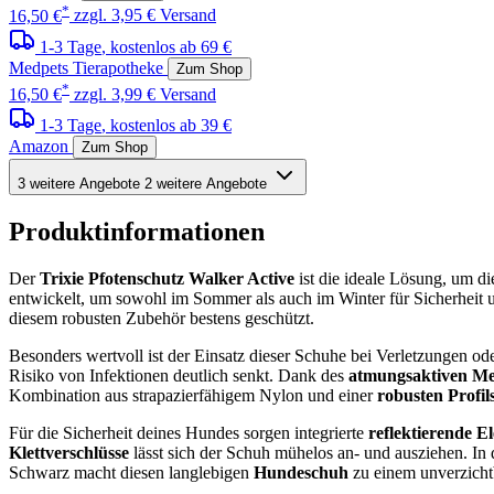
*
16,50 €
zzgl. 3,95 € Versand
1-3 Tage
, kostenlos ab 69 €
Medpets Tierapotheke
Zum Shop
*
16,50 €
zzgl. 3,99 € Versand
1-3 Tage
, kostenlos ab 39 €
Amazon
Zum Shop
3 weitere Angebote
2 weitere Angebote
Produktinformationen
Der
Trixie Pfotenschutz Walker Active
ist die ideale Lösung, um d
entwickelt, um sowohl im Sommer als auch im Winter für Sicherheit u
diesem robusten Zubehör bestens geschützt.
Besonders wertvoll ist der Einsatz dieser Schuhe bei Verletzungen o
Risiko von Infektionen deutlich senkt. Dank des
atmungsaktiven Me
Kombination aus strapazierfähigem Nylon und einer
robusten Profi
Für die Sicherheit deines Hundes sorgen integrierte
reflektierende E
Klettverschlüsse
lässt sich der Schuh mühelos an- und ausziehen. In 
Schwarz macht diesen langlebigen
Hundeschuh
zu einem unverzichtb