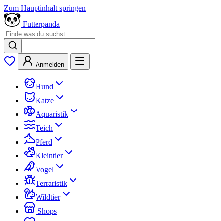
Zum Hauptinhalt springen
Futterpanda
Anmelden
Hund
Katze
Aquaristik
Teich
Pferd
Kleintier
Vogel
Terraristik
Wildtier
Shops