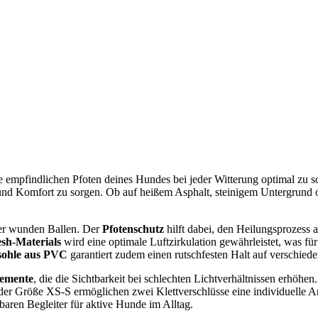
ie empfindlichen Pfoten deines Hundes bei jeder Witterung optimal zu 
nd Komfort zu sorgen. Ob auf heißem Asphalt, steinigem Untergrund oder
der wunden Ballen. Der
Pfotenschutz
hilft dabei, den Heilungsprozess a
sh-Materials
wird eine optimale Luftzirkulation gewährleistet, was fü
lsohle aus PVC
garantiert zudem einen rutschfesten Halt auf verschied
lemente
, die die Sichtbarkeit bei schlechten Lichtverhältnissen erhöh
der Größe XS-S ermöglichen zwei Klettverschlüsse eine individuelle An
aren Begleiter für aktive Hunde im Alltag.