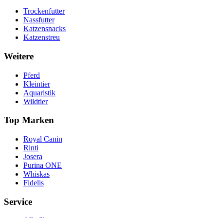
Trockenfutter
Nassfutter
Katzensnacks
Katzenstreu
Weitere
Pferd
Kleintier
Aquaristik
Wildtier
Top Marken
Royal Canin
Rinti
Josera
Purina ONE
Whiskas
Fidelis
Service