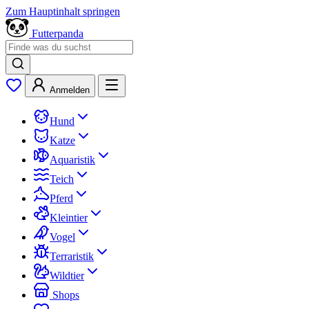
Zum Hauptinhalt springen
Futterpanda
Anmelden
Hund
Katze
Aquaristik
Teich
Pferd
Kleintier
Vogel
Terraristik
Wildtier
Shops