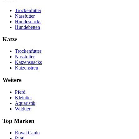
Trockenfutter
Nassfutter
Hundesnacks
Hundebetten
Katze
Trockenfutter
Nassfutter
Katzensnacks
Katzenstreu
Weitere
Pferd
Kleintier
Aquaristik
Wildtier
Top Marken
Royal Canin
Rinti