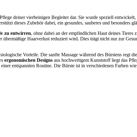
 Pflege deiner vierbeinigen Begleiter dar. Sie wurde speziell entwickel
stützt dieses Zubehör dabei, ein gesundes, sauberes und besonders glä
iv zu entwirren
, ohne dabei an der empfindlichen Haut deines Tieres 
bermäßige Haarverlust reduziert wird. Dies trägt nicht nur zur Gesund
siologische Vorteile. Die sanfte Massage während des Bürstens regt di
des
ergonomischen Designs
aus hochwertigem Kunststoff liegt das Pfl
zu einer entspannten Routine. Die Bürste ist in verschiedenen Farben wi