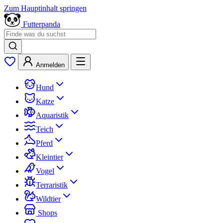
Zum Hauptinhalt springen
Futterpanda
Anmelden
Hund
Katze
Aquaristik
Teich
Pferd
Kleintier
Vogel
Terraristik
Wildtier
Shops