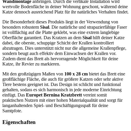
Wandmontage
anbringen. Durch die vertikale Installation wird
wertvolle Bodenfläche in deiner Wohnung geschont, während deine
Katze dennoch ausreichend Platz für ihr natürliches Verhalten findet.
Die Besonderheit dieses Produkts liegt in der Verwendung von
besonders robustem
Sisal
. Die natürliche und strapazierfähige Faser
ist vollflächig auf die Platte geklebt, was eine extrem langlebige
Oberfläche garantiert. Das Kratzen an dem
Sisal
hilft deiner Katze
dabei, die oberste, schuppige Schicht der Krallen kontrolliert
abzutragen. Dies unterstützt nicht nur die allgemeine Krallenpflege,
sondern beugt auch effektiv dem Einwachsen der Krallen vor.
Zudem dient das Brett als hervorragende Möglichkeit für deine
Katze, ihr Revier zu markieren.
Mit den großzügigen Maßen von
100 x 28 cm
bietet das Brett eine
großflächige Fläche, die auch für größere Katzen oder sehr aktive
Tiere bestens geeignet ist. Das Design ist schlicht und funktional
gehalten, sodass es sich harmonisch in jede moderne Einrichtung
einfügt. Das
Europet Bernina Kratzbrett
vereint somit
praktischen Nutzen mit einer hohen Materialqualität und sorgt für
langanhaltenden Spiel- und Beschäftigungsspaß für deine
Samtpfote.
Eigenschaften