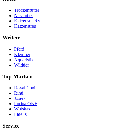
Trockenfutter
Nassfutter
Katzensnacks
Katzenstreu
Weitere
Pferd
Kleintier
Aquaristik
Wildtier
Top Marken
Royal Canin
Rinti
Josera
Purina ONE
Whiskas
Fidelis
Service