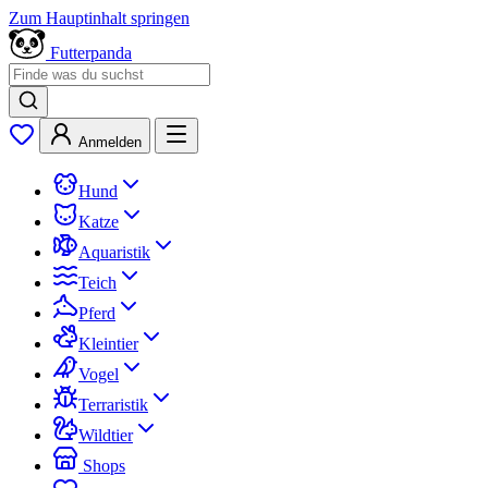
Zum Hauptinhalt springen
Futterpanda
Anmelden
Hund
Katze
Aquaristik
Teich
Pferd
Kleintier
Vogel
Terraristik
Wildtier
Shops