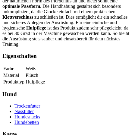
der natürlichen Form des Pferdehufs an und bietet somit eine
optimale Passform
. Die Handhabung gestaltet sich besonders
unkompliziert, da die Glocke einfach mit einem praktischen
Klettverschluss
zu schließen ist. Dies ermöglicht dir ein schnelles
und sicheres Anlegen der Ausrüstung. Für eine einfache und
hygienische
Hufpflege
ist das Produkt zudem sehr pflegeleicht, da
es bei 30 Grad in der Maschine gewaschen werden kann. So bleibt
die Ausrüstung stets sauber und einsatzbereit für dein nächstes
Training.
Eigenschaften
Farbe
Weiß
Material
Plüsch
Produkttyp
Hufpflege
Hund
Trockenfutter
Nassfutter
Hundesnacks
Hundebetten
Katze