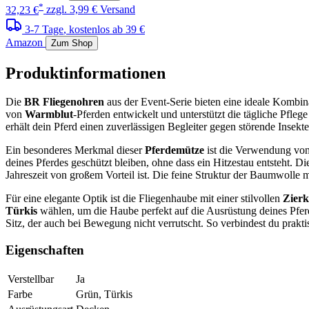
*
32,23 €
zzgl. 3,99 € Versand
3-7 Tage
, kostenlos ab 39 €
Amazon
Zum Shop
Produktinformationen
Die
BR Fliegenohren
aus der Event-Serie bieten eine ideale Kombin
von
Warmblut
-Pferden entwickelt und unterstützt die tägliche Pfl
erhält dein Pferd einen zuverlässigen Begleiter gegen störende Insekte
Ein besonderes Merkmal dieser
Pferdemütze
ist die Verwendung von
deines Pferdes geschützt bleiben, ohne dass ein Hitzestau entsteht.
Jahreszeit von großem Vorteil ist. Die feine Struktur der Baumwoll
Für eine elegante Optik ist die Fliegenhaube mit einer stilvollen
Zierk
Türkis
wählen, um die Haube perfekt auf die Ausrüstung deines Pfer
Sitz, der auch bei Bewegung nicht verrutscht. So verbindest du prak
Eigenschaften
Verstellbar
Ja
Farbe
Grün, Türkis