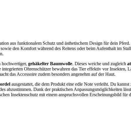
ation aus funktionalem Schutz und ästhetischem Design für dein Pferd
ege sowie den Komfort während des Reitens oder beim Aufenthalt im Sta
n.
 hochwertiger,
gehäkelter Baumwolle
. Dieses weiche und zugleich
a
 Die integrierten Ohrenschützer bewahren das Tier effektiv vor Insekt
e macht das Accessoire zudem besonders angenehm auf der Haut.
ordel
ausgestattet, die dem Produkt eine edle Note verleiht. Du kanns
des abzustimmen. Dank der praktischen Anpassungsmöglichkeiten lässt
tischen Insektenschutz mit einem anspruchsvollen Erscheinungsbild für 