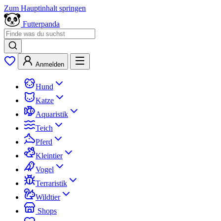
Zum Hauptinhalt springen
Futterpanda
Anmelden
Hund
Katze
Aquaristik
Teich
Pferd
Kleintier
Vogel
Terraristik
Wildtier
Shops