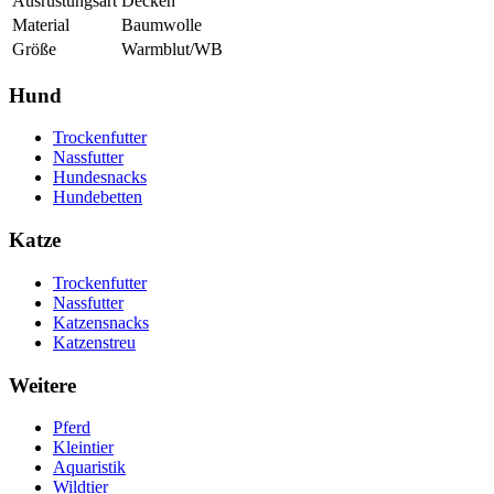
Ausrüstungsart
Decken
Material
Baumwolle
Größe
Warmblut/WB
Hund
Trockenfutter
Nassfutter
Hundesnacks
Hundebetten
Katze
Trockenfutter
Nassfutter
Katzensnacks
Katzenstreu
Weitere
Pferd
Kleintier
Aquaristik
Wildtier