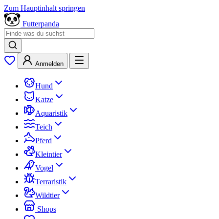
Zum Hauptinhalt springen
Futterpanda
Anmelden
Hund
Katze
Aquaristik
Teich
Pferd
Kleintier
Vogel
Terraristik
Wildtier
Shops