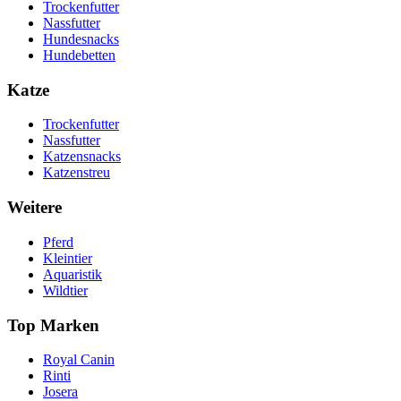
Trockenfutter
Nassfutter
Hundesnacks
Hundebetten
Katze
Trockenfutter
Nassfutter
Katzensnacks
Katzenstreu
Weitere
Pferd
Kleintier
Aquaristik
Wildtier
Top Marken
Royal Canin
Rinti
Josera