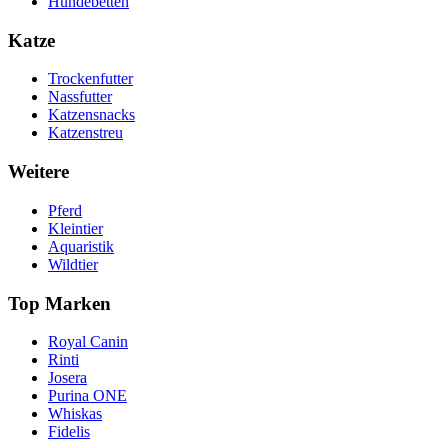
Hundebetten
Katze
Trockenfutter
Nassfutter
Katzensnacks
Katzenstreu
Weitere
Pferd
Kleintier
Aquaristik
Wildtier
Top Marken
Royal Canin
Rinti
Josera
Purina ONE
Whiskas
Fidelis