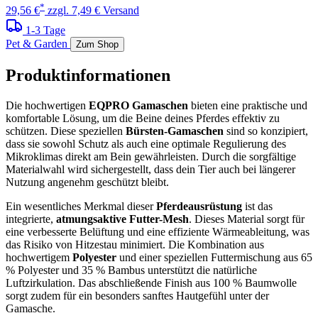
*
29,56 €
zzgl. 7,49 € Versand
1-3 Tage
Pet & Garden
Zum Shop
Produktinformationen
Die hochwertigen
EQPRO Gamaschen
bieten eine praktische und
komfortable Lösung, um die Beine deines Pferdes effektiv zu
schützen. Diese speziellen
Bürsten-Gamaschen
sind so konzipiert,
dass sie sowohl Schutz als auch eine optimale Regulierung des
Mikroklimas direkt am Bein gewährleisten. Durch die sorgfältige
Materialwahl wird sichergestellt, dass dein Tier auch bei längerer
Nutzung angenehm geschützt bleibt.
Ein wesentliches Merkmal dieser
Pferdeausrüstung
ist das
integrierte,
atmungsaktive Futter-Mesh
. Dieses Material sorgt für
eine verbesserte Belüftung und eine effiziente Wärmeableitung, was
das Risiko von Hitzestau minimiert. Die Kombination aus
hochwertigem
Polyester
und einer speziellen Futtermischung aus 65
% Polyester und 35 % Bambus unterstützt die natürliche
Luftzirkulation. Das abschließende Finish aus 100 % Baumwolle
sorgt zudem für ein besonders sanftes Hautgefühl unter der
Gamasche.