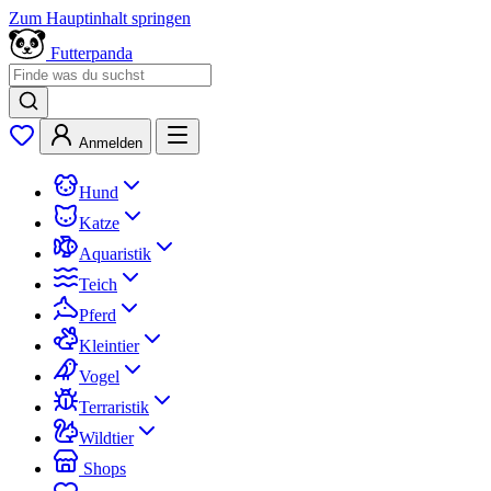
Zum Hauptinhalt springen
Futterpanda
Anmelden
Hund
Katze
Aquaristik
Teich
Pferd
Kleintier
Vogel
Terraristik
Wildtier
Shops