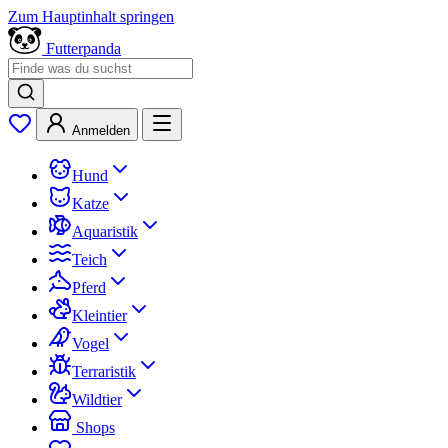
Zum Hauptinhalt springen
Futterpanda
Anmelden
Hund
Katze
Aquaristik
Teich
Pferd
Kleintier
Vogel
Terraristik
Wildtier
Shops