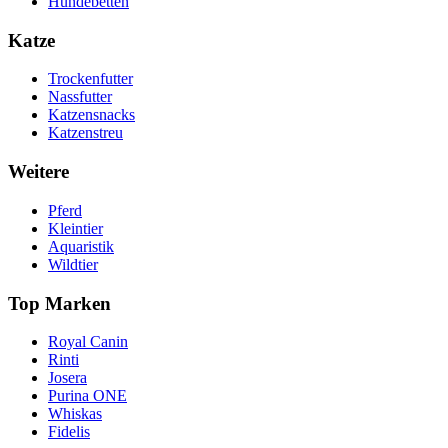
Hundebetten
Katze
Trockenfutter
Nassfutter
Katzensnacks
Katzenstreu
Weitere
Pferd
Kleintier
Aquaristik
Wildtier
Top Marken
Royal Canin
Rinti
Josera
Purina ONE
Whiskas
Fidelis