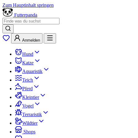
Zum Hauptinhalt springen
Futterpanda
Anmelden
Hund
Katze
Aquaristik
Teich
Pferd
Kleintier
Vogel
Terraristik
Wildtier
Shops