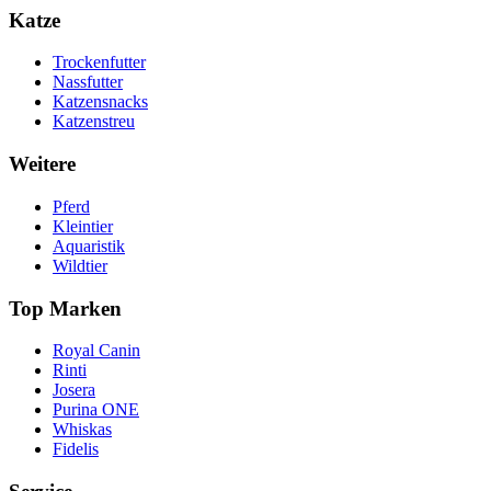
Katze
Trockenfutter
Nassfutter
Katzensnacks
Katzenstreu
Weitere
Pferd
Kleintier
Aquaristik
Wildtier
Top Marken
Royal Canin
Rinti
Josera
Purina ONE
Whiskas
Fidelis