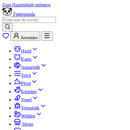
Zum Hauptinhalt springen
Futterpanda
Anmelden
Hund
Katze
Aquaristik
Teich
Pferd
Kleintier
Vogel
Terraristik
Wildtier
Shops