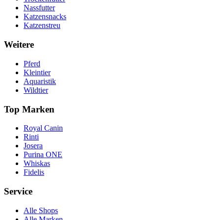
Nassfutter
Katzensnacks
Katzenstreu
Weitere
Pferd
Kleintier
Aquaristik
Wildtier
Top Marken
Royal Canin
Rinti
Josera
Purina ONE
Whiskas
Fidelis
Service
Alle Shops
Alle Marken