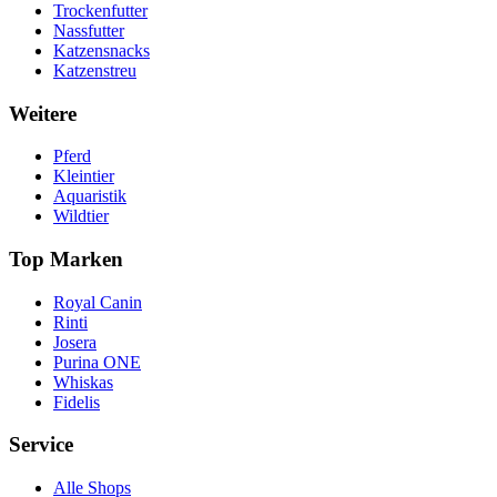
Trockenfutter
Nassfutter
Katzensnacks
Katzenstreu
Weitere
Pferd
Kleintier
Aquaristik
Wildtier
Top Marken
Royal Canin
Rinti
Josera
Purina ONE
Whiskas
Fidelis
Service
Alle Shops