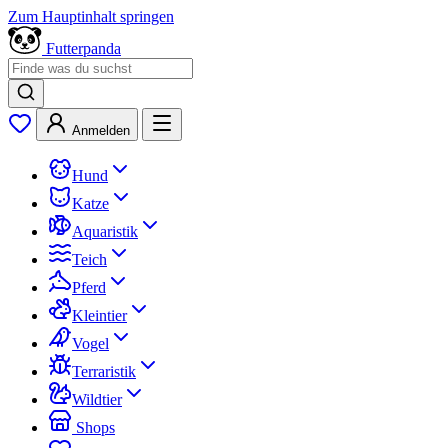
Zum Hauptinhalt springen
Futterpanda
Anmelden
Hund
Katze
Aquaristik
Teich
Pferd
Kleintier
Vogel
Terraristik
Wildtier
Shops