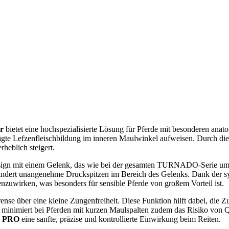
r
bietet eine hochspezialisierte Lösung für Pferde mit besonderen ana
rägte Lefzenfleischbildung im inneren Maulwinkel aufweisen. Durch di
rheblich steigert.
ign mit einem Gelenk, das wie bei der gesamten TURNADO-Serie um 45
indert unangenehme Druckspitzen im Bereich des Gelenks. Dank der s
enzuwirken, was besonders für sensible Pferde von großem Vorteil ist.
se über eine kleine Zungenfreiheit. Diese Funktion hilft dabei, die Zun
 minimiert bei Pferden mit kurzen Maulspalten zudem das Risiko von
O PRO
eine sanfte, präzise und kontrollierte Einwirkung beim Reiten.