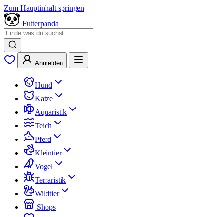
Zum Hauptinhalt springen
Futterpanda
Anmelden
Hund
Katze
Aquaristik
Teich
Pferd
Kleintier
Vogel
Terraristik
Wildtier
Shops