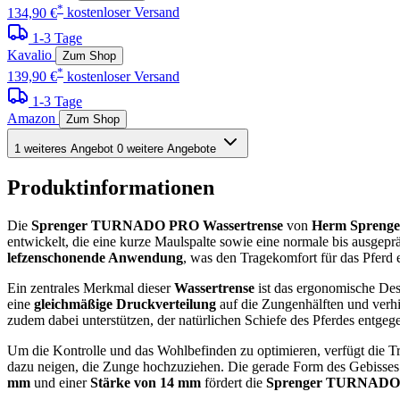
*
134,90 €
kostenloser Versand
1-3 Tage
Kavalio
Zum Shop
*
139,90 €
kostenloser Versand
1-3 Tage
Amazon
Zum Shop
1 weiteres Angebot
0 weitere Angebote
Produktinformationen
Die
Sprenger TURNADO PRO Wassertrense
von
Herm Sprenge
entwickelt, die eine kurze Maulspalte sowie eine normale bis ausgep
lefzenschonende Anwendung
, was den Tragekomfort für das Pferd e
Ein zentrales Merkmal dieser
Wassertrense
ist das ergonomische Des
eine
gleichmäßige Druckverteilung
auf die Zungenhälften und verh
zudem dabei unterstützen, der natürlichen Schiefe des Pferdes entgeg
Um die Kontrolle und das Wohlbefinden zu optimieren, verfügt die Tren
dazu neigen, die Zunge hochzuziehen. Die gerade Form des Gebisses
mm
und einer
Stärke von 14 mm
fördert die
Sprenger TURNAD