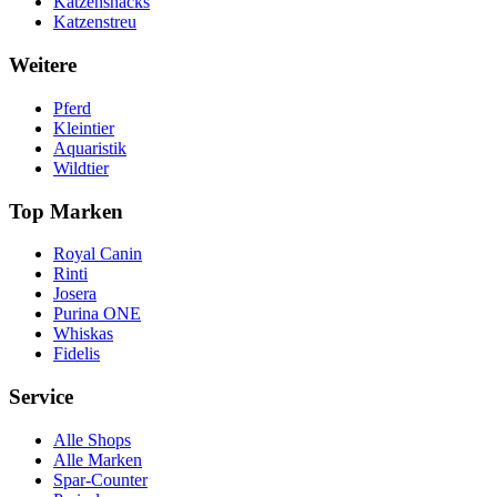
Katzensnacks
Katzenstreu
Weitere
Pferd
Kleintier
Aquaristik
Wildtier
Top Marken
Royal Canin
Rinti
Josera
Purina ONE
Whiskas
Fidelis
Service
Alle Shops
Alle Marken
Spar-Counter