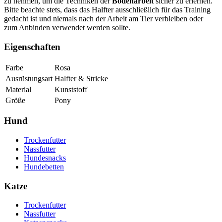
zu nehmen, um die Techniken der
Bodenarbeit
sicher zu erlernen.
Bitte beachte stets, dass das Halfter ausschließlich für das Training
gedacht ist und niemals nach der Arbeit am Tier verbleiben oder
zum Anbinden verwendet werden sollte.
Eigenschaften
Farbe
Rosa
Ausrüstungsart
Halfter & Stricke
Material
Kunststoff
Größe
Pony
Hund
Trockenfutter
Nassfutter
Hundesnacks
Hundebetten
Katze
Trockenfutter
Nassfutter