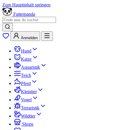
Zum Hauptinhalt springen
Futterpanda
Anmelden
Hund
Katze
Aquaristik
Teich
Pferd
Kleintier
Vogel
Terraristik
Wildtier
Shops