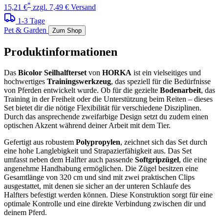
*
15,21 €
zzgl. 7,49 € Versand
1-3 Tage
Pet & Garden
Zum Shop
Produktinformationen
Das
Bicolor Seilhalfterset
von
HORKA
ist ein vielseitiges und
hochwertiges
Trainingswerkzeug
, das speziell für die Bedürfnisse
von Pferden entwickelt wurde. Ob für die gezielte
Bodenarbeit
, das
Training in der Freiheit oder die Unterstützung beim Reiten – dieses
Set bietet dir die nötige Flexibilität für verschiedene Disziplinen.
Durch das ansprechende zweifarbige Design setzt du zudem einen
optischen Akzent während deiner Arbeit mit dem Tier.
Gefertigt aus robustem
Polypropylen
, zeichnet sich das Set durch
eine hohe Langlebigkeit und Strapazierfähigkeit aus. Das Set
umfasst neben dem Halfter auch passende
Softgripzügel
, die eine
angenehme Handhabung ermöglichen. Die Zügel besitzen eine
Gesamtlänge von 320 cm und sind mit zwei praktischen Clips
ausgestattet, mit denen sie sicher an der unteren Schlaufe des
Halfters befestigt werden können. Diese Konstruktion sorgt für eine
optimale Kontrolle und eine direkte Verbindung zwischen dir und
deinem Pferd.