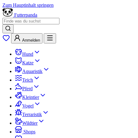
Zum Hauptinhalt springen
Futterpanda
Anmelden
Hund
Katze
Aquaristik
Teich
Pferd
Kleintier
Vogel
Terraristik
Wildtier
Shops