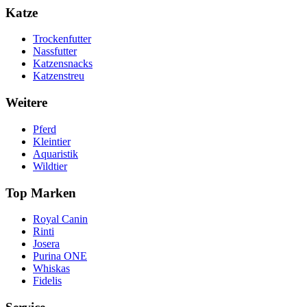
Katze
Trockenfutter
Nassfutter
Katzensnacks
Katzenstreu
Weitere
Pferd
Kleintier
Aquaristik
Wildtier
Top Marken
Royal Canin
Rinti
Josera
Purina ONE
Whiskas
Fidelis