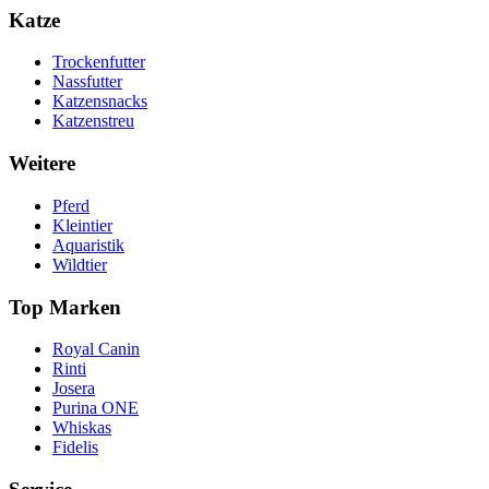
Katze
Trockenfutter
Nassfutter
Katzensnacks
Katzenstreu
Weitere
Pferd
Kleintier
Aquaristik
Wildtier
Top Marken
Royal Canin
Rinti
Josera
Purina ONE
Whiskas
Fidelis