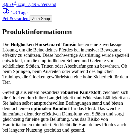
*
8,95 €
zzgl. 7,49 € Versand
1-3 Tage
Pet & Garden
Zum Shop
Produktinformationen
Die
Hufglocken HorseGuard Tamsin
bieten eine zuverlässige
Lösung, um die Beine deines Pferdes bei intensiver Bewegung
effektiv zu schützen. Diese hochwertige Ausrüstung wurde speziell
entwickelt, um die empfindlichen Sehnen und Gelenke vor
schädlichen Stößen, Tritten oder Abschürfungen zu bewahren. Ob
beim Springen, beim Ausreiten oder während des täglichen
Trainings, die Glocken gewährleisten eine hohe Sicherheit für dein
Tier.
Gefertigt aus einem besonders
robusten Kunststoff
, zeichnen sich
die Glocken durch ihre Langlebigkeit und Widerstandsfähigkeit aus.
Sie halten selbst anspruchsvollen Bedingungen stand und bieten
dennoch einen
optimalen Komfort
für das Pferd. Das weiche
Innenfutter dient der effektiven Dämpfung von Stößen und sorgt
gleichzeitig für eine gute Belüftung, was das Risiko von
Hautirritationen minimiert. So bleibt die Haut deines Pferdes auch
bei längerer Nutzung geschützt und gesund.