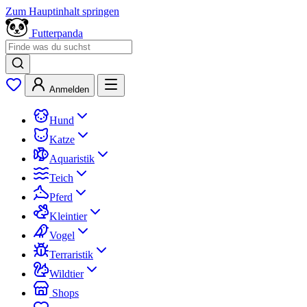
Zum Hauptinhalt springen
Futterpanda
Anmelden
Hund
Katze
Aquaristik
Teich
Pferd
Kleintier
Vogel
Terraristik
Wildtier
Shops