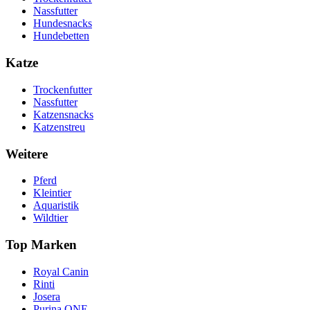
Nassfutter
Hundesnacks
Hundebetten
Katze
Trockenfutter
Nassfutter
Katzensnacks
Katzenstreu
Weitere
Pferd
Kleintier
Aquaristik
Wildtier
Top Marken
Royal Canin
Rinti
Josera
Purina ONE