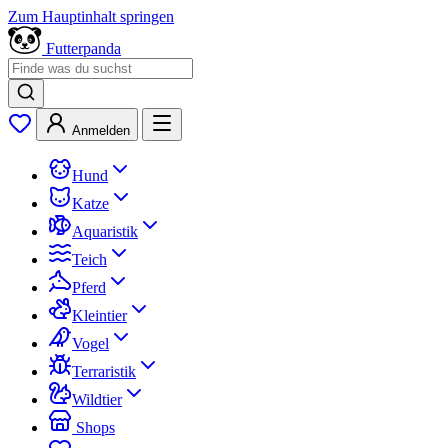
Zum Hauptinhalt springen
Futterpanda
Anmelden
Hund
Katze
Aquaristik
Teich
Pferd
Kleintier
Vogel
Terraristik
Wildtier
Shops