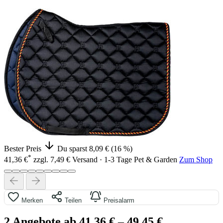
Bester Preis
Du sparst 8,09 € (16 %)
*
41,36 €
zzgl. 7,49 € Versand · 1-3 Tage
Pet & Garden
Zum Shop
Merken
Teilen
Preisalarm
2 Angebote ab 41,36 €
– 49,45 €