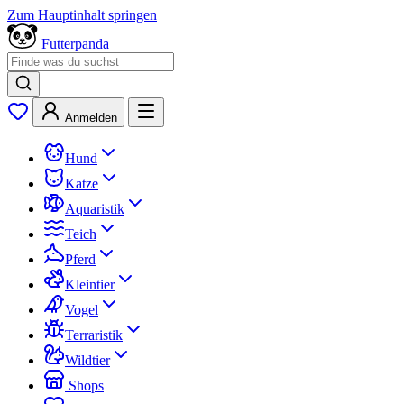
Zum Hauptinhalt springen
Futterpanda
Anmelden
Hund
Katze
Aquaristik
Teich
Pferd
Kleintier
Vogel
Terraristik
Wildtier
Shops