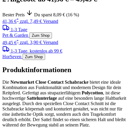
Bester Preis
Du sparst 8,09 € (16 %)
*
41,36 €
zzgl. 7,49 € Versand
1-3 Tage
Pet & Garden
Zum Shop
*
49,45 €
zzgl. 3,90 € Versand
1-3 Tage
, kostenlos ab 99 €
HorSeven
Zum Shop
Produktinformationen
Die
Newmarket Close Contact Schabracke
bietet eine ideale
Kombination aus Funktionalität und modernem Design für dein
Reitpferd. Gefertigt aus strapazierfähigem
Polycotton
, ist diese
hochwertige
Sattelunterlage
auf eine besonders lange Haltbarkeit
ausgelegt. Durch den speziellen Close Contact Schnitt ist die
Schabracke körpernah und konturiert gestaltet, was nicht nur für
eine ästhetische Optik sorgt, sondern auch den Tragekomfort
deutlich erhöht. Der Sattel findet so einen sicheren Halt und bleibt
während der Bewegung stabil an seinem Platz.