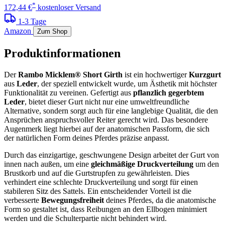
*
172,44 €
kostenloser Versand
1-3 Tage
Amazon
Zum Shop
Produktinformationen
Der
Rambo Micklem® Short Girth
ist ein hochwertiger
Kurzgurt
aus
Leder
, der speziell entwickelt wurde, um Ästhetik mit höchster
Funktionalität zu vereinen. Gefertigt aus
pflanzlich gegerbtem
Leder
, bietet dieser Gurt nicht nur eine umweltfreundliche
Alternative, sondern sorgt auch für eine langlebige Qualität, die den
Ansprüchen anspruchsvoller Reiter gerecht wird. Das besondere
Augenmerk liegt hierbei auf der anatomischen Passform, die sich
der natürlichen Form deines Pferdes präzise anpasst.
Durch das einzigartige, geschwungene Design arbeitet der Gurt von
innen nach außen, um eine
gleichmäßige Druckverteilung
um den
Brustkorb und auf die Gurtstrupfen zu gewährleisten. Dies
verhindert eine schlechte Druckverteilung und sorgt für einen
stabileren Sitz des Sattels. Ein entscheidender Vorteil ist die
verbesserte
Bewegungsfreiheit
deines Pferdes, da die anatomische
Form so gestaltet ist, dass Reibungen an den Ellbogen minimiert
werden und die Schulterpartie nicht behindert wird.