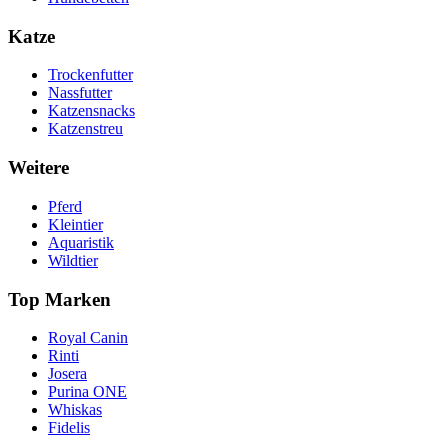
Katze
Trockenfutter
Nassfutter
Katzensnacks
Katzenstreu
Weitere
Pferd
Kleintier
Aquaristik
Wildtier
Top Marken
Royal Canin
Rinti
Josera
Purina ONE
Whiskas
Fidelis