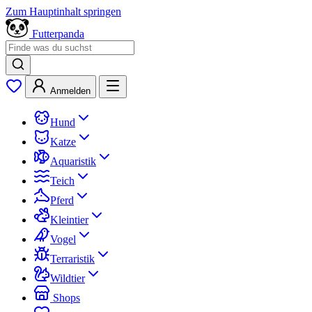
Zum Hauptinhalt springen
Futterpanda
Anmelden
Hund
Katze
Aquaristik
Teich
Pferd
Kleintier
Vogel
Terraristik
Wildtier
Shops