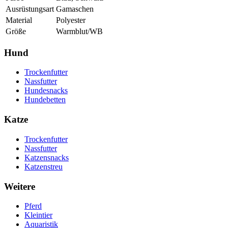
Ausrüstungsart
Gamaschen
Material
Polyester
Größe
Warmblut/WB
Hund
Trockenfutter
Nassfutter
Hundesnacks
Hundebetten
Katze
Trockenfutter
Nassfutter
Katzensnacks
Katzenstreu
Weitere
Pferd
Kleintier
Aquaristik