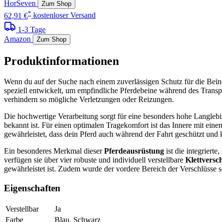
HorSeven
Zum Shop
*
62,91 €
kostenloser Versand
1-3 Tage
Amazon
Zum Shop
Produktinformationen
Wenn du auf der Suche nach einem zuverlässigen Schutz für die Beine 
speziell entwickelt, um empfindliche Pferdebeine während des Transpo
verhindern so mögliche Verletzungen oder Reizungen.
Die hochwertige Verarbeitung sorgt für eine besonders hohe Langlebi
bekannt ist. Für einen optimalen Tragekomfort ist das Innere mit ei
gewährleistet, dass dein Pferd auch während der Fahrt geschützt und k
Ein besonderes Merkmal dieser
Pferdeausrüstung
ist die integrierte,
verfügen sie über vier robuste und individuell verstellbare
Klettversc
gewährleistet ist. Zudem wurde der vordere Bereich der Verschlüsse so
Eigenschaften
Verstellbar
Ja
Farbe
Blau, Schwarz