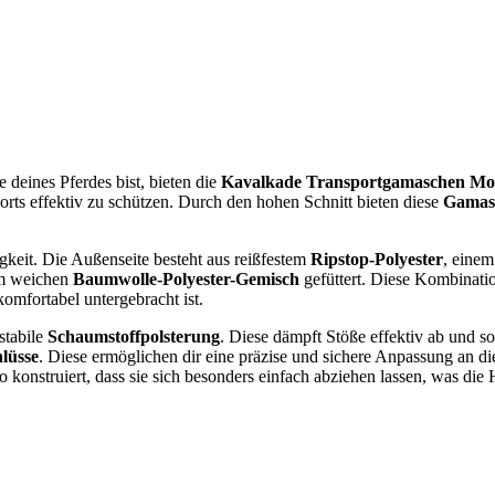
deines Pferdes bist, bieten die
Kavalkade Transportgamaschen Mo
rts effektiv zu schützen. Durch den hohen Schnitt bieten diese
Gamas
gkeit. Die Außenseite besteht aus reißfestem
Ripstop-Polyester
, einem
nem weichen
Baumwolle-Polyester-Gemisch
gefüttert. Diese Kombinat
omfortabel untergebracht ist.
 stabile
Schaumstoffpolsterung
. Diese dämpft Stöße effektiv ab und so
hlüsse
. Diese ermöglichen dir eine präzise und sichere Anpassung an die
 konstruiert, dass sie sich besonders einfach abziehen lassen, was die 