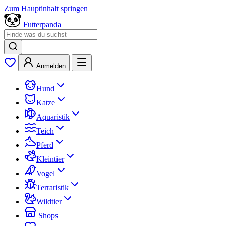
Zum Hauptinhalt springen
Futterpanda
Anmelden
Hund
Katze
Aquaristik
Teich
Pferd
Kleintier
Vogel
Terraristik
Wildtier
Shops