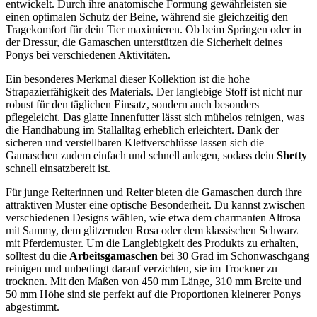
entwickelt. Durch ihre anatomische Formung gewährleisten sie
einen optimalen Schutz der Beine, während sie gleichzeitig den
Tragekomfort für dein Tier maximieren. Ob beim Springen oder in
der Dressur, die Gamaschen unterstützen die Sicherheit deines
Ponys bei verschiedenen Aktivitäten.
Ein besonderes Merkmal dieser Kollektion ist die hohe
Strapazierfähigkeit des Materials. Der langlebige Stoff ist nicht nur
robust für den täglichen Einsatz, sondern auch besonders
pflegeleicht. Das glatte Innenfutter lässt sich mühelos reinigen, was
die Handhabung im Stallalltag erheblich erleichtert. Dank der
sicheren und verstellbaren Klettverschlüsse lassen sich die
Gamaschen zudem einfach und schnell anlegen, sodass dein
Shetty
schnell einsatzbereit ist.
Für junge Reiterinnen und Reiter bieten die Gamaschen durch ihre
attraktiven Muster eine optische Besonderheit. Du kannst zwischen
verschiedenen Designs wählen, wie etwa dem charmanten Altrosa
mit Sammy, dem glitzernden Rosa oder dem klassischen Schwarz
mit Pferdemuster. Um die Langlebigkeit des Produkts zu erhalten,
solltest du die
Arbeitsgamaschen
bei 30 Grad im Schonwaschgang
reinigen und unbedingt darauf verzichten, sie im Trockner zu
trocknen. Mit den Maßen von 450 mm Länge, 310 mm Breite und
50 mm Höhe sind sie perfekt auf die Proportionen kleinerer Ponys
abgestimmt.