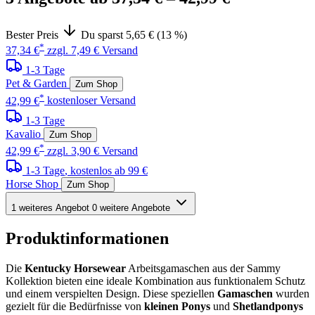
Bester Preis
Du sparst 5,65 € (13 %)
*
37,34 €
zzgl. 7,49 € Versand
1-3 Tage
Pet & Garden
Zum Shop
*
42,99 €
kostenloser Versand
1-3 Tage
Kavalio
Zum Shop
*
42,99 €
zzgl. 3,90 € Versand
1-3 Tage
, kostenlos ab 99 €
Horse Shop
Zum Shop
1 weiteres Angebot
0 weitere Angebote
Produktinformationen
Die
Kentucky Horsewear
Arbeitsgamaschen aus der Sammy
Kollektion bieten eine ideale Kombination aus funktionalem Schutz
und einem verspielten Design. Diese speziellen
Gamaschen
wurden
gezielt für die Bedürfnisse von
kleinen Ponys
und
Shetlandponys