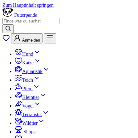
Zum Hauptinhalt springen
Futterpanda
Anmelden
Hund
Katze
Aquaristik
Teich
Pferd
Kleintier
Vogel
Terraristik
Wildtier
Shops