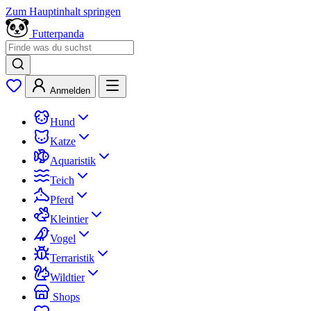
Zum Hauptinhalt springen
Futterpanda
Anmelden
Hund
Katze
Aquaristik
Teich
Pferd
Kleintier
Vogel
Terraristik
Wildtier
Shops