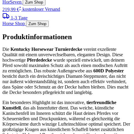
HorSeven
Zum Shop
*
219,99 €
kostenloser Versand
1-3 Tage
Horse Shop
Zum Shop
Produktinformationen
Die
Kentucky Horsewear Turnierdecke
vereint exzellente
Qualität mit einem unverwechselbaren, eleganten Design. Diese
hochwertige
Pferdedecke
wurde speziell entwickelt, um deinem
Pferd sowohl maximalen Schutz als auch einen modischen Auftritt
zu ermöglichen. Das robuste Außengewebe aus
600D Polyester
besticht durch ein dreischichtiges Diamant-Steppmuster, das nicht
nur äußerst widerstandsfähig ist, sondern auch effektiv verhindert,
dass Späne oder Schmutz an der Decke haften bleiben. Dies macht
die Decke besonders pflegeleicht und langlebig.
Ein besonderes Highlight ist das innovative,
tierfreundliche
Kunstfell
, das als Innenfutter dient. Das weiche, künstliche
Kaninchenfell im Inneren schützt die Haut deines Pferdes vor
Scheuerstellen und Druckpunkten, während es gleichzeitig die
Körperwärme durch winzige Lufteinschlüsse optimal speichert. Der
großzügige Kragen aus künstlichem Schaffell bietet zusätzlichen