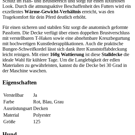
Schutz im Hals- und Brustbereich und sorgt für einen luxuriösen
Look. Durch die atmungsaktive Beschaffenheit des Futters wird ein
exzellentes
Wärme-Gewicht-Verhältnis
erreicht, was den
Tragekomfort für dein Pferd deutlich erhöht.
Für einen sicheren und stabilen Sitz sorgt die anatomisch geformte
Passform. Die Decke verfügt über einen doppelten Brustverschluss
mit verstellbaren T-Haken sowie eine abnehmbare Kreuzbegurtung
mit hochwertigen Kunstlederapplikationen. Auch die praktische
Bungee-Schweifkordel lässt sich dank ihrer Kunststoffabdeckung
leicht reinigen. Mit einer
160g Wattierung
ist diese
Stalldecke
die
ideale Wahl für kühlere Tage. Um die Langlebigkeit der edlen
Materialien zu gewährleisten, kannst du die Decke bei 30 Grad in
der Maschine waschen.
Eigenschaften
Verstellbar
Ja
Farbe
Rot, Blau, Grau
Ausrüstungsart
Decken
Material
Polyester
Größe
125
Hund