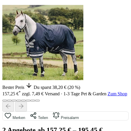
Bester Preis
Du sparst 38,20 € (20 %)
*
157,25 €
zzgl. 7,49 € Versand · 1-3 Tage
Pet & Garden
Zum Shop
Merken
Teilen
Preisalarm
2 Angebote ab 157,25 €
– 195,45 €