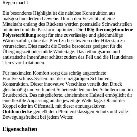
Regen macht.
Ein besonderes Highlight ist die nahtlose Konstruktion aus
maßgeschneidertem Gewebe. Durch den Verzicht auf eine
Mittelnaht entlang des Rückens werden potenzielle Schwachstellen
minimiert und die Passform optimiert. Die
100g thermogebundene
Polyesterfüllung
sorgt für eine zuverlässige und gleichmäßige
Wärmezufuhr, ohne das Pferd zu beschweren oder Hitzestau zu
verursachen. Dies macht die Decke besonders geeignet für die
Übergangszeit oder milde Wintertage. Das reibungsarme und
antistatische Innenfutter schützt zudem das Fell und die Haut deines
Tieres vor Irritationen.
Für maximalen Komfort sorgt das schräg angeordnete
Frontverschluss-System mit der einzigartigen Schlaufen-
Konstruktion. Dieser innovative Verschluss verteilt den Druck
gleichmäßig und verhindert Scheuerstellen an den Schultern und im
Brustbereich. Das mitgelieferte, abnehmbare Halsteil ermöglicht dir
eine flexible Anpassung an die jeweilige Wetterlage. Ob auf der
Koppel oder im Offenstall, mit dieser atmungsaktiven
Outdoordecke
genießt dein Pferd erstklassigen Schutz und volle
Bewegungsfreiheit bei jedem Wetter.
Eigenschaften