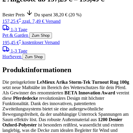
Bester Preis
Du sparst 38,20 € (20 %)
*
157,25 €
zzgl. 7,49 € Versand
1-3 Tage
Pet & Garden
Zum Shop
*
195,45 €
kostenloser Versand
1-3 Tage
HorSeven
Zum Shop
Produktinformationen
Die preisgekrönte
LeMieux Arika Storm-Tek Turnout Rug 100g
setzt neue Maßstäbe im Bereich des Wetterschutzes für dein Pferd.
Als Gewinner des renommierten
BETA Innovation Award
vereint
diese
Pferdedecke
revolutionäres Design mit höchster
Funktionalität. Dank des innovativen, patentierten
Zweiteilungssystems bietet sie eine außergewöhnliche
Bewegungsfreiheit, da der unabhängige Unterrock Spannungen am
Saum effektiv löst. Das robuste Außenmaterial aus
1200 Denier
Oxford-Polyester
ist besonders reißfest, wasserdicht und extrem
langlebig, was die Decke zum idealen Begleiter für Wind und