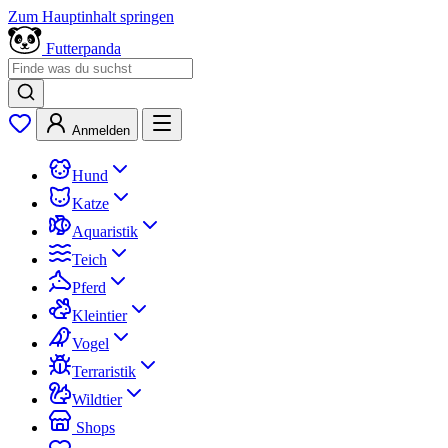
Zum Hauptinhalt springen
Futterpanda
Anmelden
Hund
Katze
Aquaristik
Teich
Pferd
Kleintier
Vogel
Terraristik
Wildtier
Shops