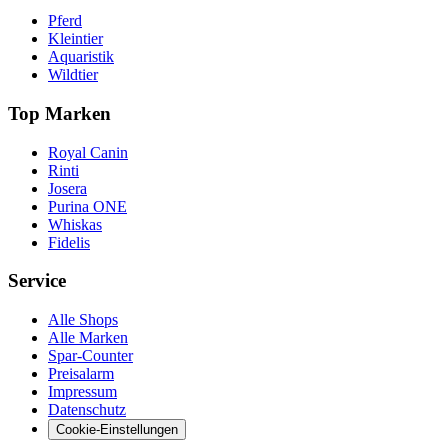
Pferd
Kleintier
Aquaristik
Wildtier
Top Marken
Royal Canin
Rinti
Josera
Purina ONE
Whiskas
Fidelis
Service
Alle Shops
Alle Marken
Spar-Counter
Preisalarm
Impressum
Datenschutz
Cookie-Einstellungen