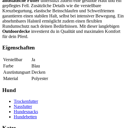
antistatische Futter
unterstützt zudem eine gesunde Haut und ein
gepflegtes Fell. Zusätzliche Details wie die verstellbare
Kreuzbegurtung, elastische Beinschlaufen und Schweifriemen
garantieren einen stabilen Halt, selbst bei intensiver Bewegung. Ein
abnehmbares Halsteil ermöglicht zudem einen flexiblen
Rundumschutz nach deinen Bedürfnissen. Mit dieser langlebigen
Outdoordecke
investierst du in Qualität und maximalen Komfort
für dein Pferd.
Eigenschaften
Verstellbar
Ja
Farbe
Blau
Ausrüstungsart
Decken
Material
Polyester
Hund
Trockenfutter
Nassfutter
Hundesnacks
Hundebetten
Katze