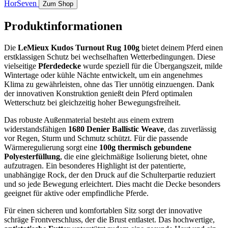
HorSeven
Zum Shop
Produktinformationen
Die
LeMieux Kudos Turnout Rug 100g
bietet deinem Pferd einen
erstklassigen Schutz bei wechselhaften Wetterbedingungen. Diese
vielseitige
Pferdedecke
wurde speziell für die Übergangszeit, milde
Wintertage oder kühle Nächte entwickelt, um ein angenehmes
Klima zu gewährleisten, ohne das Tier unnötig einzuengen. Dank
der innovativen Konstruktion genießt dein Pferd optimalen
Wetterschutz bei gleichzeitig hoher Bewegungsfreiheit.
Das robuste Außenmaterial besteht aus einem extrem
widerstandsfähigen
1680 Denier Ballistic Weave
, das zuverlässig
vor Regen, Sturm und Schmutz schützt. Für die passende
Wärmeregulierung sorgt eine
100g thermisch gebundene
Polyesterfüllung
, die eine gleichmäßige Isolierung bietet, ohne
aufzutragen. Ein besonderes Highlight ist der patentierte,
unabhängige Rock, der den Druck auf die Schulterpartie reduziert
und so jede Bewegung erleichtert. Dies macht die Decke besonders
geeignet für aktive oder empfindliche Pferde.
Für einen sicheren und komfortablen Sitz sorgt der innovative
schräge Frontverschluss, der die Brust entlastet. Das hochwertige,