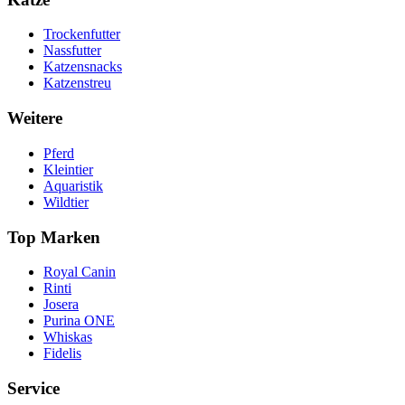
Trockenfutter
Nassfutter
Katzensnacks
Katzenstreu
Weitere
Pferd
Kleintier
Aquaristik
Wildtier
Top Marken
Royal Canin
Rinti
Josera
Purina ONE
Whiskas
Fidelis
Service