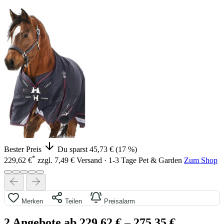
Bester Preis
Du sparst 45,73 € (17 %)
*
229,62 €
zzgl. 7,49 € Versand · 1-3 Tage
Pet & Garden
Zum Shop
Merken
Teilen
Preisalarm
2 Angebote ab 229,62 €
– 275,35 €