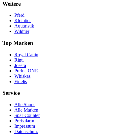
Weitere
Pferd
Kleintier
Aquaristik
Wildtier
Top Marken
Royal Canin
Rinti
Josera
Purina ONE
Whiskas
Fidelis
Service
Alle Shops
Alle Marken
Spar-Counter
Preisalarm
Impressum
Datenschutz