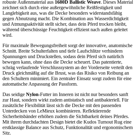
robuste Außenmaterial aus
1680D Ballistic Weave
. Dieses Material
zeichnet sich durch eine außergewöhnliche Reißfestigkeit und
Langlebigkeit aus, was die Decke besonders widerstandsfähig
gegen Abnutzung macht. Die Kombination aus Wasserdichtigkeit
und Atmungsaktivität stellt sicher, dass dein Pferd trocken bleibt,
während überschüssige Feuchtigkeit effizient nach außen geleitet
wird.
Für maximale Bewegungsfreiheit sorgt der innovative, anatomische
Schnitt. Breite Schulterfalten und tiefe Laufschlitze verhindern
Spannungen und Druckstellen, sodass dein Pferd sich natürlich
bewegen kann, ohne dass die Decke scheuert. Das patentierte,
schräg verlaufende Verschlusssystem an der Vorderseite verteilt den
Druck gleichmäßig auf die Brust, was das Risiko von Reibung an
den Schultern minimiert. Ein zentraler Einsatz sorgt zudem für eine
automatische Anpassung der Passform.
Das seidige
Nylon
-Futter im Inneren ist nicht nur besonders sanft
zur Haut, sondern wirkt zudem antistatisch und antibakteriell. Für
zusätzliche Flexibilität lässt sich die Decke mit den passenden
Unterdecken von LeMieux kombinieren. Reflektierende
Sicherheitsbänder erhöhen zudem die Sichtbarkeit deines Pferdes.
Mit ihrem durchdachten Design bietet die Kudos Turnout Rug eine
erstklassige Balance aus Schutz, Funktionalität und ergonomischem
Sitz.