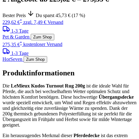
Bester Preis
Du sparst 45,73 € (17 %)
*
229,62 €
zzgl. 7,49 € Versand
1-3 Tage
Pet & Garden
Zum Shop
*
275,35 €
kostenloser Versand
1-3 Tage
HorSeven
Zum Shop
Produktinformationen
Die
LeMieux Kudos Turnout Rug 200g
ist die ideale Wahl für
Pferde, die auch bei wechselhaftem Wetter optimalen Schutz und
höchsten Komfort benötigen. Diese hochwertige
Übergangsdecke
wurde speziell entwickelt, um Wind und Regen effektiv abzuwehren
und gleichzeitig eine zuverlässige Wärme zu spenden. Dank der
200g thermisch gebundenen Polyesterfüllung ist sie perfekt für die
Übergangszeit im Frühjahr und Herbst sowie für milde Wintertage
geeignet.
Ein herausragendes Merkmal dieser
Pferdedecke
ist das extrem