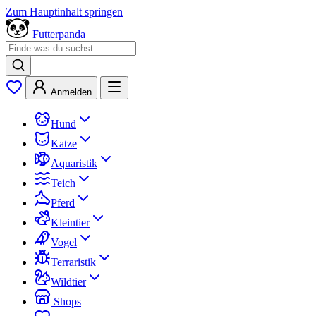
Zum Hauptinhalt springen
Futterpanda
Anmelden
Hund
Katze
Aquaristik
Teich
Pferd
Kleintier
Vogel
Terraristik
Wildtier
Shops