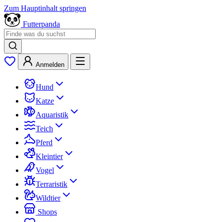
Zum Hauptinhalt springen
Futterpanda
Anmelden
Hund
Katze
Aquaristik
Teich
Pferd
Kleintier
Vogel
Terraristik
Wildtier
Shops