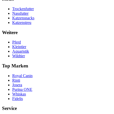
Trockenfutter
Nassfutter
Katzensnacks
Katzenstreu
Weitere
Pferd
Kleintier
Aquaristik
Wildtier
Top Marken
Royal Canin
Rinti
Josera
Purina ONE
Whiskas
Fidelis
Service