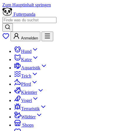
Zum Hauptinhalt springen
Futterpanda
Anmelden
Hund
Katze
Aquaristik
Teich
Pferd
Kleintier
Vogel
Terraristik
Wildtier
Shops