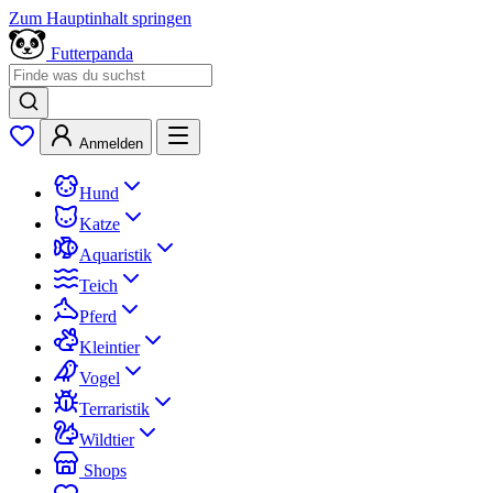
Zum Hauptinhalt springen
Futterpanda
Anmelden
Hund
Katze
Aquaristik
Teich
Pferd
Kleintier
Vogel
Terraristik
Wildtier
Shops