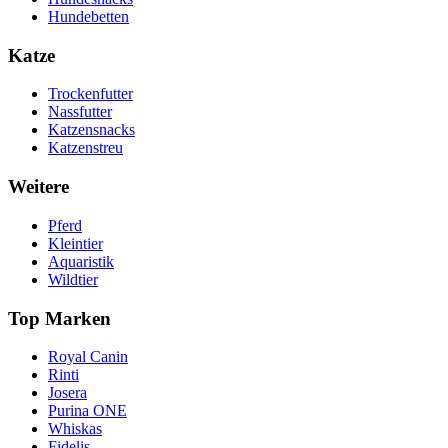
Hundebetten
Katze
Trockenfutter
Nassfutter
Katzensnacks
Katzenstreu
Weitere
Pferd
Kleintier
Aquaristik
Wildtier
Top Marken
Royal Canin
Rinti
Josera
Purina ONE
Whiskas
Fidelis