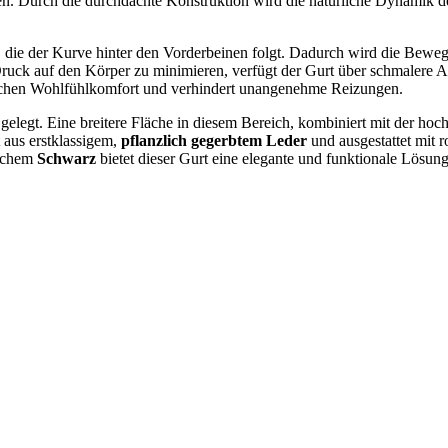
. Durch die durchdachte Konstruktion wird die natürliche Dynamik de
g, die der Kurve hinter den Vorderbeinen folgt. Dadurch wird die Beweg
Druck auf den Körper zu minimieren, verfügt der Gurt über schmalere A
zlichen Wohlfühlkomfort und verhindert unangenehme Reizungen.
egt. Eine breitere Fläche in diesem Bereich, kombiniert mit der hochw
t aus erstklassigem,
pflanzlich gegerbtem Leder
und ausgestattet mit 
ischem
Schwarz
bietet dieser Gurt eine elegante und funktionale Lösung