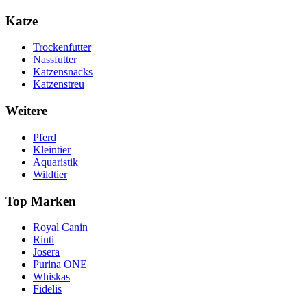
Katze
Trockenfutter
Nassfutter
Katzensnacks
Katzenstreu
Weitere
Pferd
Kleintier
Aquaristik
Wildtier
Top Marken
Royal Canin
Rinti
Josera
Purina ONE
Whiskas
Fidelis