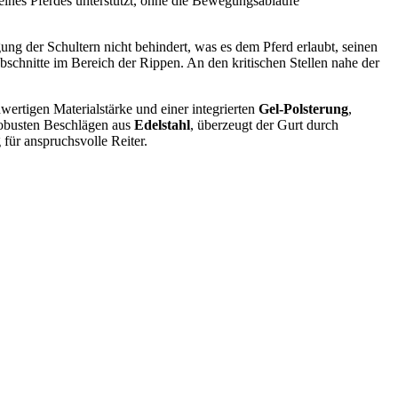
ines Pferdes unterstützt, ohne die Bewegungsabläufe
ung der Schultern nicht behindert, was es dem Pferd erlaubt, seinen
bschnitte im Bereich der Rippen. An den kritischen Stellen nahe der
ertigen Materialstärke und einer integrierten
Gel-Polsterung
,
robusten Beschlägen aus
Edelstahl
, überzeugt der Gurt durch
 für anspruchsvolle Reiter.