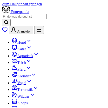
Zum Hauptinhalt springen
Futterpanda
Anmelden
Hund
Katze
Aquaristik
Teich
Pferd
Kleintier
Vogel
Terraristik
Wildtier
Shops