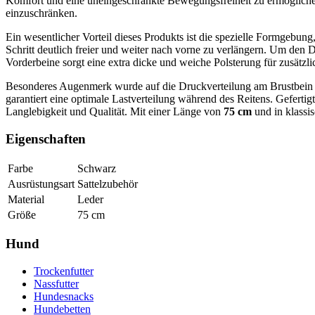
Komfort und eine uneingeschränkte Bewegungsfreiheit zu ermöglichen
einzuschränken.
Ein wesentlicher Vorteil dieses Produkts ist die spezielle Formgebun
Schritt deutlich freier und weiter nach vorne zu verlängern. Um den 
Vorderbeine sorgt eine extra dicke und weiche Polsterung für zusät
Besonderes Augenmerk wurde auf die Druckverteilung am Brustbein gel
garantiert eine optimale Lastverteilung während des Reitens. Gefertig
Langlebigkeit und Qualität. Mit einer Länge von
75 cm
und in klass
Eigenschaften
Farbe
Schwarz
Ausrüstungsart
Sattelzubehör
Material
Leder
Größe
75 cm
Hund
Trockenfutter
Nassfutter
Hundesnacks
Hundebetten