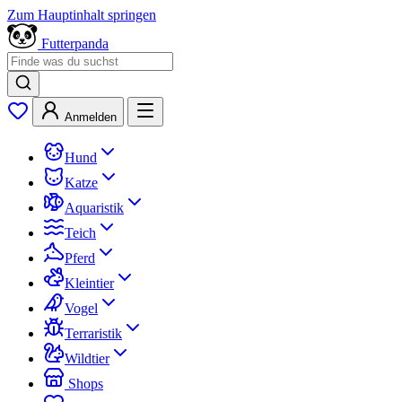
Zum Hauptinhalt springen
Futterpanda
Anmelden
Hund
Katze
Aquaristik
Teich
Pferd
Kleintier
Vogel
Terraristik
Wildtier
Shops