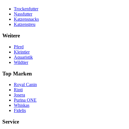
Trockenfutter
Nassfutter
Katzensnacks
Katzenstreu
Weitere
Pferd
Kleintier
Aquaristik
Wildtier
Top Marken
Royal Canin
Rinti
Josera
Purina ONE
Whiskas
Fidelis
Service