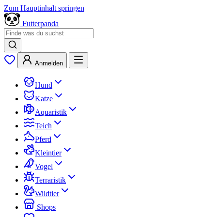
Zum Hauptinhalt springen
Futterpanda
Anmelden
Hund
Katze
Aquaristik
Teich
Pferd
Kleintier
Vogel
Terraristik
Wildtier
Shops