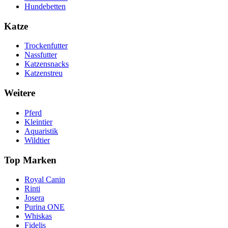
Hundebetten
Katze
Trockenfutter
Nassfutter
Katzensnacks
Katzenstreu
Weitere
Pferd
Kleintier
Aquaristik
Wildtier
Top Marken
Royal Canin
Rinti
Josera
Purina ONE
Whiskas
Fidelis