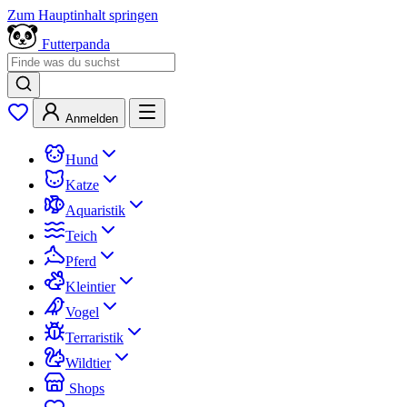
Zum Hauptinhalt springen
Futterpanda
Anmelden
Hund
Katze
Aquaristik
Teich
Pferd
Kleintier
Vogel
Terraristik
Wildtier
Shops