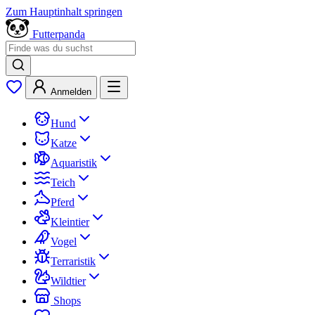
Zum Hauptinhalt springen
Futterpanda
Anmelden
Hund
Katze
Aquaristik
Teich
Pferd
Kleintier
Vogel
Terraristik
Wildtier
Shops