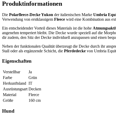
Produktinformationen
Die
Polarfleece-Decke Yukon
der italienischen Marke
Umbria Equi
Verwendung von erstklassigem
Fleece
wird eine Kombination aus ext
Ein entscheidender Vorteil dieses Materials ist die hohe
Atmungsaktiv
angenehm temperiert bleibt. Die Decke wurde speziell auf die Morpho
dir zudem, den Sitz der Decke individuell anzupassen und einen bequ
Neben der funktionalen Qualität überzeugt die Decke durch ihr ansp
Stall oder als ergänzende Schicht, die
Pferdedecke
von Umbria Equitaz
Eigenschaften
Verstellbar
Ja
Farbe
Grün
Herkunftsland
IT
Ausrüstungsart
Decken
Material
Fleece
Größe
160 cm
Hund