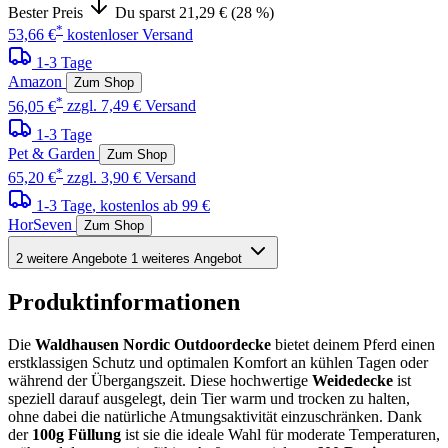
Bester Preis
Du sparst 21,29 € (28 %)
*
53,66 €
kostenloser Versand
1-3 Tage
Amazon
Zum Shop
*
56,05 €
zzgl. 7,49 € Versand
1-3 Tage
Pet & Garden
Zum Shop
*
65,20 €
zzgl. 3,90 € Versand
1-3 Tage
, kostenlos ab 99 €
HorSeven
Zum Shop
2 weitere Angebote
1 weiteres Angebot
Produktinformationen
Die
Waldhausen Nordic Outdoordecke
bietet deinem Pferd einen
erstklassigen Schutz und optimalen Komfort an kühlen Tagen oder
während der Übergangszeit. Diese hochwertige
Weidedecke
ist
speziell darauf ausgelegt, dein Tier warm und trocken zu halten,
ohne dabei die natürliche Atmungsaktivität einzuschränken. Dank
der
100g Füllung
ist sie die ideale Wahl für moderate Temperaturen,