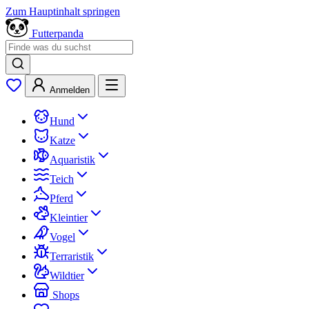
Zum Hauptinhalt springen
Futterpanda
Anmelden
Hund
Katze
Aquaristik
Teich
Pferd
Kleintier
Vogel
Terraristik
Wildtier
Shops