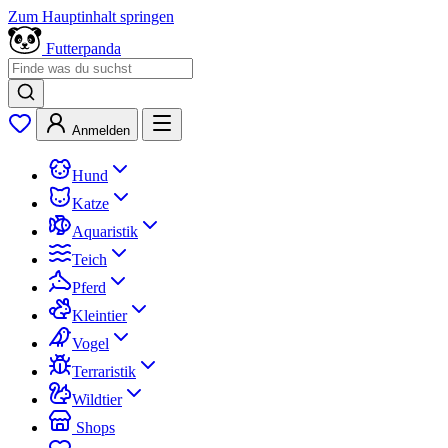
Zum Hauptinhalt springen
Futterpanda
Anmelden
Hund
Katze
Aquaristik
Teich
Pferd
Kleintier
Vogel
Terraristik
Wildtier
Shops