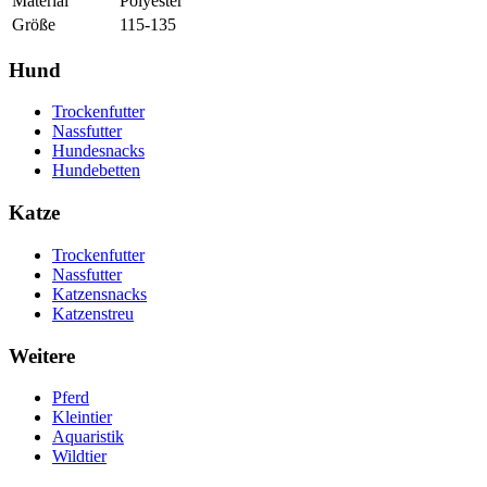
Material
Polyester
Größe
115-135
Hund
Trockenfutter
Nassfutter
Hundesnacks
Hundebetten
Katze
Trockenfutter
Nassfutter
Katzensnacks
Katzenstreu
Weitere
Pferd
Kleintier
Aquaristik
Wildtier