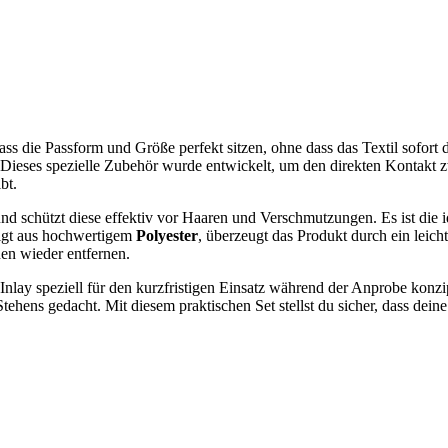
ass die Passform und Größe perfekt sitzen, ohne dass das Textil sofor
ng. Dieses spezielle Zubehör wurde entwickelt, um den direkten Konta
bt.
nd schützt diese effektiv vor Haaren und Verschmutzungen. Es ist die 
tigt aus hochwertigem
Polyester
, überzeugt das Produkt durch ein leic
en wieder entfernen.
nlay speziell für den kurzfristigen Einsatz während der Anprobe konzipi
hens gedacht. Mit diesem praktischen Set stellst du sicher, dass dein