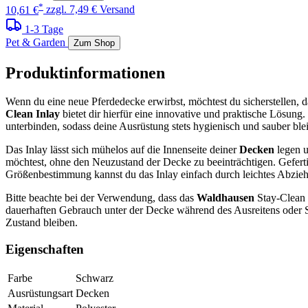
*
10,61 €
zzgl. 7,49 € Versand
1-3 Tage
Pet & Garden
Zum Shop
Produktinformationen
Wenn du eine neue Pferdedecke erwirbst, möchtest du sicherstellen, d
Clean Inlay
bietet dir hierfür eine innovative und praktische Lösu
unterbinden, sodass deine Ausrüstung stets hygienisch und sauber blei
Das Inlay lässt sich mühelos auf die Innenseite deiner
Decken
legen u
möchtest, ohne den Neuzustand der Decke zu beeinträchtigen. Gefer
Größenbestimmung kannst du das Inlay einfach durch leichtes Abzieh
Bitte beachte bei der Verwendung, dass das
Waldhausen
Stay-Clean I
dauerhaften Gebrauch unter der Decke während des Ausreitens oder Ste
Zustand bleiben.
Eigenschaften
Farbe
Schwarz
Ausrüstungsart
Decken