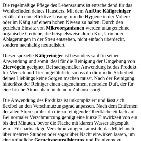
Die regelmäßige Pflege des Lebensraums ist entscheidend für das
Wohlbefinden deines Haustiers. Mit dem
AniOne Käfigreiniger
erhältst du eine effektive Lösung, um die Hygiene in der Voliere
oder im Käfig auf einem hohen Niveau zu halten. Durch den
gezielten Einsatz von
Mikroorganismen
werden unangenehme
organische Gerüche, die beispielsweise durch Kot, Urin oder
Ablagerungen in der Streu entstehen, nicht einfach überdeckt,
sondern nachhaltig neutralisiert.
Dieser spezielle
Käfigreiniger
ist besonders sanft in seiner
Anwendung und somit ideal für die Reinigung der Umgebung von
Ziervögeln
geeignet. Bei sachgemäßer Anwendung ist das Produkt
für Mensch und Tier ungefährlich, sodass du dir um die Sicherheit
deines Lieblings keine Sorgen machen musst. Nach der Reinigung
hinterlässt der Reiniger einen angenehmen, neutralen Duft, der für
eine frische Atmosphäre in deinem Zuhause sorgt.
Die Anwendung des Produkts ist unkompliziert und lässt sich
flexibel an den Verschmutzungsgrad anpassen. Nach dem Entfernen
der alten Streu sprühst du die zu reinigende Oberfläche einfach auf.
Bei normaler Verschmutzung genügt eine kurze Einwirkzeit von ein
bis drei Minuten, bevor die Fläche mit klarem Wasser abgespült
wird. Für hartnäckige Verschmutzungen kannst du das Mittel auch
über mehrere Stunden oder sogar über Nacht einwirken lassen, um
eine gründliche
Geruchsneutralisierung
und Reinigung zu