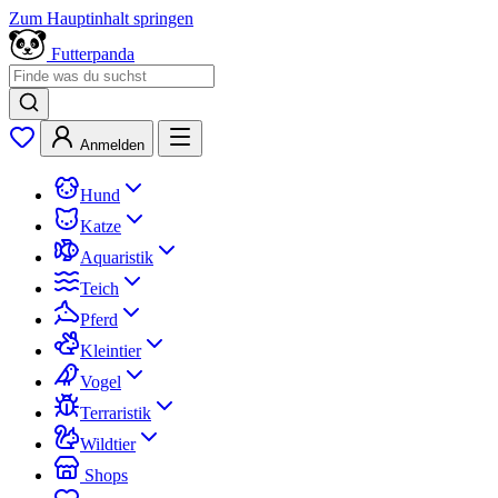
Zum Hauptinhalt springen
Futterpanda
Anmelden
Hund
Katze
Aquaristik
Teich
Pferd
Kleintier
Vogel
Terraristik
Wildtier
Shops