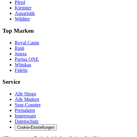
Pferd
Kleintier
Aquaristik
Wildtier
Top Marken
Royal Canin
Rinti
Josera
Purina ONE
Whiskas
Fidelis
Service
Alle Shops
Alle Marken
Spar-Counter
Preisalarm
Impressum
Datenschutz
Cookie-Einstellungen